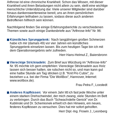
Arthrose ist eine chronische Krankheit. Schon das Wissen, mit dieser
Krankheit und ihren Belastungen nicht allein zu sein, stellt eine wichtige
menschliche Unterstützung dar. Viele unserer Mitglieder sind darüber
hinaus dankenswerterweise bereit, uns an ihren persönlichen
Erfahrungen teilhaben zu lassen, sodass diese auch anderen
Betroffenen hilfreich sein können.
Nachfolgend finden Sie einige Erfahrungsberichte zu verschiedenen
Themen sowie auch einige Dankesbriefe aus "Arthrose-Info" Nr. 96:
Künstliches Sprunggelenk:
Nach langjährigen großen Schmerzen
habe ich mir (damals 49) vor vier Jahren ein künstliches
Sprunggelenk einsetzen lassen. Bis zum heutigen Tage bin ich mit
dem Operationsergebnis sehr zufrieden.
Herr Hans-Helmut Z., Baiersbronn
Viereckige Stricknadeln:
Zum Brief aus Würzburg im "Arthrose-Info"
Nr. 95 möchte ich gern empfehlen: Viereckige Stricknadeln aus Holz
lassen sich besser halten, sie rutschen nicht so, und man kann gut
eine halbe Stunde am Tag stricken (z.B. "Knit Pro Cubix", zu
beziehen u.a. bei der Firma "Die WollBox", Hannover, Internet:
www.wollbox.de).
Frau Petra F., Loxstedt
Anderes Kopfkissen:
Vor einem Jahr litt ich fast jede Woche unter
einem starken Drehschwindel, der mich zwang, viele Stunden im Bett
zu verbringen. Durch das Buch "Schwachstelle Genick" von Dr.
Kublinski und Dr. Schemionek erhielt ich den Hinweis, ein neues,
festeres Kopfkissen zu versuchen. Dies hat mir sofort geholfen.
Herr Dipl.-Ing. Frowin J., Leonberg