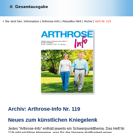
Gesamtausgabe
> Sie sind hier:
Information
|
Arthrose-Info
|
Aktuelles Heft
|
Archiv
|
Heft Nr. 119
Archiv: Arthrose-Info Nr. 119
Neues zum künstlichen Kniegelenk
Jedes "Arthrose-Info" enthält jeweils ein Schwerpunktthema. Das Heft Nr.
119 gibt wichtige Hinweise, was für die längere Haltbarkeit eines