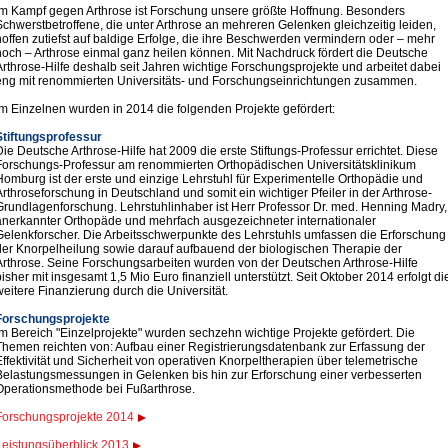
Im Kampf gegen Arthrose ist Forschung unsere größte Hoffnung. Besonders
Schwerstbetroffene, die unter Arthrose an mehreren Gelenken gleichzeitig leiden,
hoffen zutiefst auf baldige Erfolge, die ihre Beschwerden vermindern oder – mehr
noch – Arthrose einmal ganz heilen können. Mit Nachdruck fördert die Deutsche
Arthrose-Hilfe deshalb seit Jahren wichtige Forschungsprojekte und arbeitet dabei
eng mit renommierten Universitäts- und Forschungseinrichtungen zusammen.
Im Einzelnen wurden in 2014 die folgenden Projekte gefördert:
Stiftungsprofessur
Die Deutsche Arthrose-Hilfe hat 2009 die erste Stiftungs-Professur errichtet. Diese
Forschungs-Professur am renommierten Orthopädischen Universitätsklinikum
Homburg ist der erste und einzige Lehrstuhl für Experimentelle Orthopädie und
Arthroseforschung in Deutschland und somit ein wichtiger Pfeiler in der Arthrose-
Grundlagenforschung. Lehrstuhlinhaber ist Herr Professor Dr. med. Henning Madry,
anerkannter Orthopäde und mehrfach ausgezeichneter internationaler
Gelenkforscher. Die Arbeitsschwerpunkte des Lehrstuhls umfassen die Erforschung
der Knorpelheilung sowie darauf aufbauend der biologischen Therapie der
Arthrose. Seine Forschungsarbeiten wurden von der Deutschen Arthrose-Hilfe
bisher mit insgesamt 1,5 Mio Euro finanziell unterstützt. Seit Oktober 2014 erfolgt di
weitere Finanzierung durch die Universität.
Forschungsprojekte
Im Bereich "Einzelprojekte" wurden sechzehn wichtige Projekte gefördert. Die
Themen reichten von: Aufbau einer Registrierungsdatenbank zur Erfassung der
Effektivität und Sicherheit von operativen Knorpeltherapien über telemetrische
Belastungsmessungen in Gelenken bis hin zur Erforschung einer verbesserten
Operationsmethode bei Fußarthrose.
Forschungsprojekte 2014
Leistungsüberblick 2013