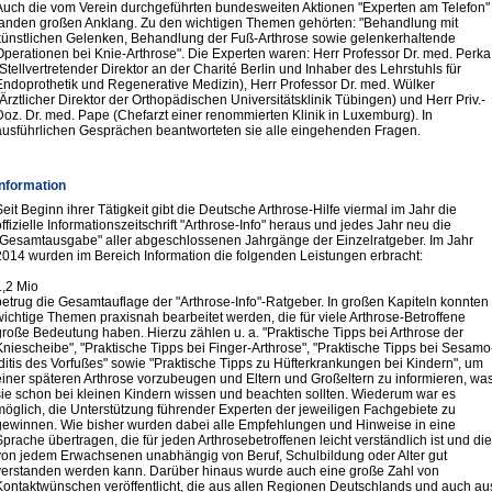
Auch die vom Verein durchgeführten bundesweiten Aktionen "Experten am Telefon"
fanden großen Anklang. Zu den wichtigen Themen gehörten: "Behandlung mit
künstlichen Gelenken, Behandlung der Fuß-Arthrose sowie gelenkerhaltende
Operationen bei Knie-Arthrose". Die Experten waren: Herr Professor Dr. med. Perka
(Stellvertretender Direktor an der Charité Berlin und Inhaber des Lehrstuhls für
Endoprothetik und Regenerative Medizin), Herr Professor Dr. med. Wülker
(Ärztlicher Direktor der Orthopädischen Universitätsklinik Tübingen) und Herr Priv.-
Doz. Dr. med. Pape (Chefarzt einer renommierten Klinik in Luxemburg). In
ausführlichen Gesprächen beantworteten sie alle eingehenden Fragen.
Information
Seit Beginn ihrer Tätigkeit gibt die Deutsche Arthrose-Hilfe viermal im Jahr die
offizielle Informationszeitschrift "Arthrose-Info" heraus und jedes Jahr neu die
"Gesamtausgabe" aller abgeschlossenen Jahrgänge der Einzelratgeber. Im Jahr
2014 wurden im Bereich Information die folgenden Leistungen erbracht:
1,2 Mio
betrug die Gesamtauflage der "Arthrose-Info"-Ratgeber. In großen Kapiteln konnten
wichtige Themen praxisnah bearbeitet werden, die für viele Arthrose-Betroffene
große Bedeutung haben. Hierzu zählen u. a. "Praktische Tipps bei Arthrose der
Kniescheibe", "Praktische Tipps bei Finger-Arthrose", "Praktische Tipps bei Sesamo
Iditis des Vorfußes" sowie "Praktische Tipps zu Hüfterkrankungen bei Kindern", um
einer späteren Arthrose vorzubeugen und Eltern und Großeltern zu informieren, wa
sie schon bei kleinen Kindern wissen und beachten sollten. Wiederum war es
möglich, die Unterstützung führender Experten der jeweiligen Fachgebiete zu
gewinnen. Wie bisher wurden dabei alle Empfehlungen und Hinweise in eine
Sprache übertragen, die für jeden Arthrosebetroffenen leicht verständlich ist und di
von jedem Erwachsenen unabhängig von Beruf, Schulbildung oder Alter gut
verstanden werden kann. Darüber hinaus wurde auch eine große Zahl von
Kontaktwünschen veröffentlicht, die aus allen Regionen Deutschlands und auch au