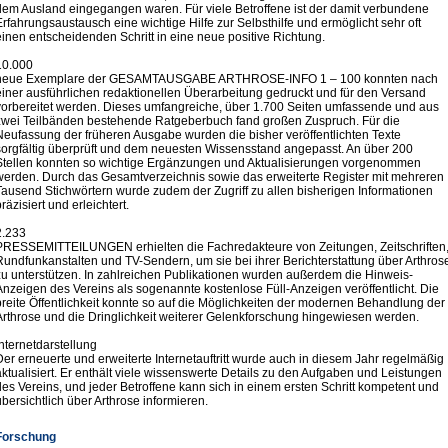
dem Ausland eingegangen waren. Für viele Betroffene ist der damit verbundene
Erfahrungsaustausch eine wichtige Hilfe zur Selbsthilfe und ermöglicht sehr oft
einen entscheidenden Schritt in eine neue positive Richtung.
10.000
neue Exemplare der GESAMTAUSGABE ARTHROSE-INFO 1 – 100 konnten nach
einer ausführlichen redaktionellen Überarbeitung gedruckt und für den Versand
vorbereitet werden. Dieses umfangreiche, über 1.700 Seiten umfassende und aus
zwei Teilbänden bestehende Ratgeberbuch fand großen Zuspruch. Für die
Neufassung der früheren Ausgabe wurden die bisher veröffentlichten Texte
sorgfältig überprüft und dem neuesten Wissensstand angepasst. An über 200
Stellen konnten so wichtige Ergänzungen und Aktualisierungen vorgenommen
werden. Durch das Gesamtverzeichnis sowie das erweiterte Register mit mehreren
Tausend Stichwörtern wurde zudem der Zugriff zu allen bisherigen Informationen
präzisiert und erleichtert.
2.233
PRESSEMITTEILUNGEN erhielten die Fachredakteure von Zeitungen, Zeitschriften
Rundfunkanstalten und TV-Sendern, um sie bei ihrer Berichterstattung über Arthros
zu unterstützen. In zahlreichen Publikationen wurden außerdem die Hinweis-
Anzeigen des Vereins als sogenannte kostenlose Füll-Anzeigen veröffentlicht. Die
breite Öffentlichkeit konnte so auf die Möglichkeiten der modernen Behandlung der
Arthrose und die Dringlichkeit weiterer Gelenkfor­schung hingewiesen werden.
Internetdarstellung
Der erneuerte und erweiterte Internetauftritt wurde auch in diesem Jahr regelmäßig
aktualisiert. Er enthält viele wissenswerte Details zu den Aufgaben und Leistungen
des Vereins, und jeder Betroffene kann sich in einem ersten Schritt kompetent und
übersichtlich über Arthrose informieren.
Forschung