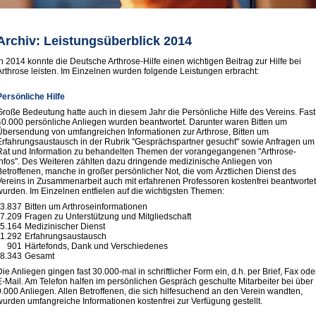
Archiv: Leistungsüberblick 2014
In 2014 konnte die Deutsche Arthrose-Hilfe einen wichtigen Beitrag zur Hilfe bei
Arthrose leisten. Im Einzelnen wurden folgende Leistungen erbracht:
Persönliche Hilfe
Große Bedeutung hatte auch in diesem Jahr die Persönliche Hilfe des Vereins. Fast
40.000 persönliche Anliegen wurden beantwortet. Darunter waren Bitten um
Übersendung von umfangreichen Informationen zur Arthrose, Bitten um
Erfahrungsaustausch in der Rubrik "Gesprächspartner gesucht" sowie Anfragen um
Rat und Information zu behandelten Themen der vorangegangenen "Arthrose-
Infos". Des Weiteren zählten dazu dringende medizinische Anliegen von
Betroffenen, manche in großer persönlicher Not, die vom Ärztlichen Dienst des
Vereins in Zusammenarbeit auch mit erfahrenen Professoren kostenfrei beantworte
wurden. Im Einzelnen entfielen auf die wichtigsten Themen:
3.837
Bitten um Arthroseinformationen
7.209
Fragen zu Unterstützung und Mitgliedschaft
5.164
Medizinischer Dienst
1.292
Erfahrungsaustausch
901
Härtefonds, Dank und Verschiedenes
8.343
Gesamt
Die Anliegen gingen fast 30.000-mal in schriftlicher Form ein, d.h. per Brief, Fax ode
E-Mail. Am Telefon halfen im persönlichen Gespräch geschulte Mitarbeiter bei über
9.000 Anliegen. Allen Betroffenen, die sich hilfesuchend an den Verein wandten,
wurden umfangreiche Informationen kostenfrei zur Verfügung gestellt.