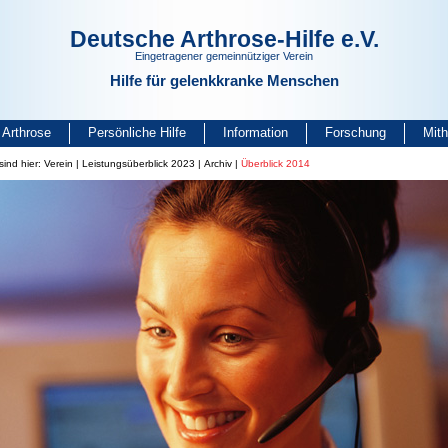
Deutsche Arthrose-Hilfe e.V.
Eingetragener gemeinnütziger Verein
Hilfe für gelenkkranke Menschen
Arthrose
Persönliche Hilfe
Information
Forschung
Mit
sind hier:
Verein
|
Leistungsüberblick 2023
|
Archiv
|
Überblick 2014