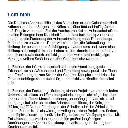
Leitlinien
Die Deutsche Arthrose-Hilfe ist den Menschen mit der Gelenkkrankheit
Arthrose und ihren Sorgen und Nöten seit über fünfunddreißig Jahren
aufs Engste verbunden. Ziel der Vereinsarbeit ist es, Arthrosebetroffene
in allen Belangen ihrer Krankheit fundiert und fachkundig zu beraten
und durch die Förderung der Arthroseforschung neue Behandlungs-
Methoden zu entwickeln. Damit will sie helfen, die Behandlung und
Heilung der bestehenden Schädigung zu verbessern und, wenn eine
Heilung nicht möglich ist, das Leben mit der chronischen Krankheit zu
erleichtern sowie durch umsichtige Lebensweise und rechtzeitige
Vorsorge weitere Schäden von den Gelenken abzu­wenden.
Im Zentrum der Informationsarbeit stehen die Vermittlung gesicherter
Erkenntnisse aus Wissenschaft und Forschung sowie praktische Tipps
und Empfehlungen zum Schutz der Gelenke. Komplexe medizinische
Zusammenhänge sollen dabei für jeden leicht verständlich formuliert
sein.
Im Zentrum der Forschungsförderung stehen Projekte an renommierten
Universitätskliniken und Forschungseinrichtungen, die möglichst allen
arthrosebetroffenen Menschen dienen, unabhängig davon, ob sie alt
oder jung sind oder ob sie eine Arthrose der Hände, der Knie, der
Hüften, der Füße, der Ellenbogen, der Schulter oder der Wirbelsäule
haben. Zudem ist es ein wichtiges Anliegen, solche Projekte zu fördern,
die möglichst rasch erste nützliche Ergebnisse zur Verfügung stellen. Mit
Ent­schlossenheit werden aber auch die großen langfristigen
Bemühungen der Arthroseforschung zur vollständigen Heilung der
Krankheit unterstützt.