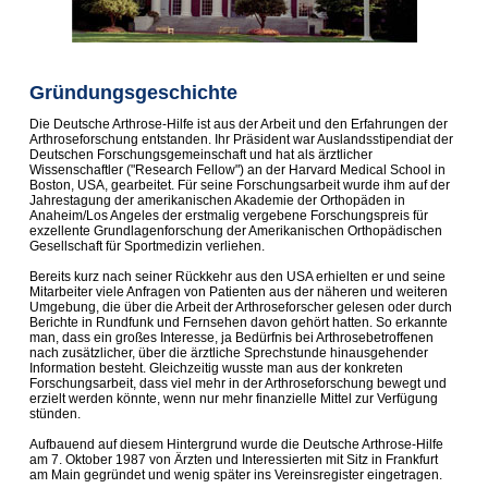
Gründungsgeschichte
Die Deutsche Arthrose-Hilfe ist aus der Arbeit und den Erfahrungen der
Arthroseforschung entstanden. Ihr Präsident war Auslandsstipendiat der
Deutschen Forschungsgemeinschaft und hat als ärztlicher
Wissenschaftler ("Research Fellow") an der Harvard Medical School in
Boston, USA, gearbeitet. Für seine Forschungsarbeit wurde ihm auf der
Jahrestagung der amerikanischen Akademie der Orthopäden in
Anaheim/Los Angeles der erstmalig vergebene Forschungspreis für
exzellente Grund­lagenforschung der Amerikanischen Orthopädischen
Gesellschaft für Sportmedizin verliehen.
Bereits kurz nach seiner Rückkehr aus den USA erhielten er und seine
Mitarbeiter viele Anfragen von Patienten aus der näheren und weiteren
Umgebung, die über die Arbeit der Arthroseforscher gelesen oder durch
Berichte in Rundfunk und Fernsehen davon gehört hatten. So erkannte
man, dass ein großes Interesse, ja Bedürfnis bei Arthrosebetroffenen
nach zusätzlicher, über die ärztliche Sprechstunde hinausgehender
Information be­steht. Gleichzeitig wusste man aus der konkreten
Forschungsarbeit, dass viel mehr in der Arthroseforschung bewegt und
erzielt werden könnte, wenn nur mehr finanzielle Mittel zur Verfügung
stünden.
Aufbauend auf diesem Hintergrund wurde die Deutsche Arthrose-Hilfe
am 7. Oktober 1987 von Ärzten und Interessierten mit Sitz in Frankfurt
am Main gegründet und wenig später ins Vereinsregister eingetragen.