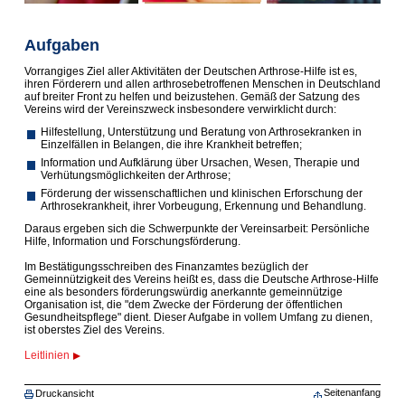
Aufgaben
Vorrangiges Ziel aller Aktivitäten der Deutschen Arthrose-Hilfe ist es,
ihren Förderern und allen arthrosebetroffenen Menschen in Deutschland
auf breiter Front zu helfen und beizustehen. Gemäß der Satzung des
Vereins wird der Vereinszweck insbesondere verwirklicht durch:
Hilfestellung, Unterstützung und Beratung von Arthrosekranken in
Einzelfällen in Belangen, die ihre Krankheit betreffen;
Information und Aufklärung über Ursachen, Wesen, Therapie und
Verhütungsmöglichkeiten der Arthrose;
Förderung der wissenschaftlichen und klinischen Erforschung der
Arthrosekrankheit, ihrer Vorbeugung, Erkennung und Behandlung.
Daraus ergeben sich die Schwerpunkte der Vereinsarbeit: Persön­liche
Hilfe, Infor­mation und Forschungsförderung.
Im Be­stäti­gungs­schreiben des Finanzamtes bezüglich der
Gemeinnützig­keit des Vereins heißt es, dass die Deutsche Arthrose-Hilfe
eine als besonders förderungswürdig anerkannte gemeinnützige
Organisation ist, die "dem Zwecke der Förderung der öffentlichen
Gesundheitspflege" dient. Dieser Aufgabe in vollem Umfang zu dienen,
ist oberstes Ziel des Vereins.
Leitlinien
Seitenanfang
Druckansicht