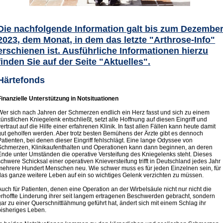
Die nachfolgende Information galt bis zum Dezembe
2023, dem Monat, in dem das letzte "Arthrose-Info"
erschienen ist. Ausführliche Informationen hierzu
finden Sie auf der Seite "Aktuelles".
Härtefonds
Finanzielle Unterstützung in Notsituationen
Wer sich nach Jahren der Schmerzen endlich ein Herz fasst und sich zu einem
künstlichen Kniegelenk entschließt, setzt alle Hoffnung auf diesen Eingriff und
vertraut auf die Hilfe einer erfahrenen Klinik. In fast allen Fällen kann heute damit
gut geholfen werden. Aber trotz besten Bemühens der Ärzte gibt es dennoch
Patienten, bei denen dieser Eingriff fehlschlägt. Eine lange Odyssee von
Schmerzen, Klinikaufenthalten und Operationen kann dann beginnen, an deren
Ende unter Umständen die operative Versteifung des Kniegelenks steht. Dieses
schwere Schicksal einer operativen Knieversteifung trifft in Deutschland jedes Jahr
mehrere Hundert Menschen neu. Wie schwer muss es für jeden Einzelnen sein, für
das ganze weitere Leben auf ein so wichtiges Gelenk verzichten zu müssen.
Auch für Patienten, denen eine Operation an der Wirbelsäule nicht nur nicht die
erhoffte Linderung ihrer seit langem ertragenen Beschwerden gebracht, sondern
gar zu einer Querschnittlähmung geführt hat, ändert sich mit einem Schlag ihr
bisheriges Leben.