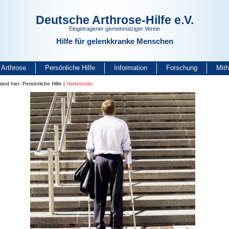
Deutsche Arthrose-Hilfe e.V.
Eingetragener gemeinnütziger Verein
Hilfe für gelenkkranke Menschen
Arthrose
Persönliche Hilfe
Information
Forschung
Mit
sind hier:
Persönliche Hilfe
|
Härtefonds