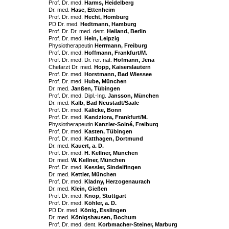
Prof. Dr. med.
Harms, Heidelberg
Dr. med.
Hase, Ettenheim
Prof. Dr. med.
Hecht, Homburg
PD Dr. med.
Hedtmann, Hamburg
Prof. Dr. Dr. med. dent.
Heiland, Berlin
Prof. Dr. med.
Hein, Leipzig
Physiotherapeutin
Herrmann, Freiburg
Prof. Dr. med.
Hoffmann, Frankfurt/M.
Prof. Dr. med. Dr. rer. nat.
Hofmann, Jena
Chefarzt Dr. med.
Hopp, Kaiserslautern
Prof. Dr. med.
Horstmann, Bad Wiessee
Prof. Dr. med.
Hube, München
Dr. med.
Janßen, Tübingen
Prof. Dr. med. Dipl.-Ing.
Jansson, München
Dr. med.
Kalb, Bad Neustadt/Saale
Prof. Dr. med.
Kälicke, Bonn
Prof. Dr. med.
Kandziora, Frankfurt/M.
Physiotherapeutin
Kanzler-Soiné, Freiburg
Prof. Dr. med.
Kasten, Tübingen
Prof. Dr. med.
Katthagen, Dortmund
Dr. med.
Kauert, a. D.
Prof. Dr. med.
H. Kellner, München
Dr. med.
W. Kellner, München
Prof. Dr. med.
Kessler, Sindelfingen
Dr. med.
Kettler, München
Prof. Dr. med.
Kladny, Herzogenaurach
Dr. med.
Klein, Gießen
Prof. Dr. med.
Knop, Stuttgart
Prof. Dr. med.
Köhler, a. D.
PD Dr. med.
König, Esslingen
Dr. med.
Königshausen, Bochum
Prof. Dr. med. dent.
Korbmacher-Steiner, Marburg