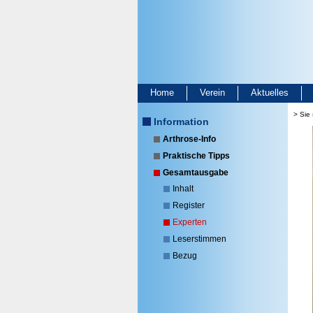
Home
Verein
Aktuelles
> Sie 
Information
Arthrose-Info
Praktische Tipps
Gesamtausgabe
Inhalt
Register
Experten
Leserstimmen
Bezug