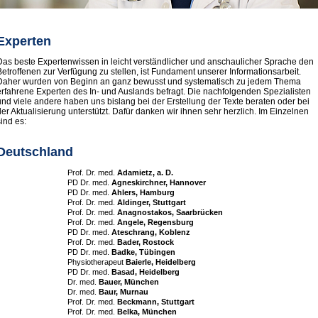
Experten
Das beste Expertenwissen in leicht verständlicher und anschaulicher Sprache den
Betroffenen zur Verfügung zu stellen, ist Fundament unserer Informationsarbeit.
Daher wurden von Beginn an ganz bewusst und systematisch zu jedem Thema
erfahrene Experten des In- und Auslands befragt. Die nachfolgenden Spezialisten
und viele andere haben uns bislang bei der Erstellung der Texte beraten oder bei
der Aktualisierung unterstützt. Dafür danken wir ihnen sehr herzlich. Im Einzelnen
sind es:
Deutschland
Prof. Dr. med.
Adamietz, a. D.
PD Dr. med.
Agneskirchner, Hannover
PD Dr. med.
Ahlers, Hamburg
Prof. Dr. med.
Aldinger, Stuttgart
Prof. Dr. med.
Anagnostakos, Saarbrücken
Prof. Dr. med.
Angele, Regensburg
PD Dr. med.
Ateschrang, Koblenz
Prof. Dr. med.
Bader, Rostock
PD Dr. med.
Badke, Tübingen
Physiotherapeut
Baierle, Heidelberg
PD Dr. med.
Basad, Heidelberg
Dr. med.
Bauer, München
Dr. med.
Baur, Murnau
Prof. Dr. med.
Beckmann, Stuttgart
Prof. Dr. med.
Belka, München