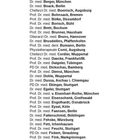
Dr. med.
Berger, München
Dr. med.
Boack, Berlin
Chefarzt Dr. med.
Boenisch, Augsburg
Prof. Dr. med.
Bohnsack, Bremen
Prof. Dr. med.
Bölke, Düsseldorf
Prof. Dr. med.
Borisch, Bühl
Dr. med.
Brett, Bochum
Prof. Dr. med.
Brunner, Hausham
Oberarzt Dr. med.
Bruns, Hannover
Dr. med.
Brusdeilins, Pfaffenhofen
Prof. Dr. med. dent.
Bumann, Berlin
Physiotherapeutin
Conti, Augsburg
Chefarzt Dr. med.
Cordier, Wuppertal
Prof. Dr. med.
Daecke, Frankfurt/M.
Prof. Dr. med.
Daigeler, Tübingen
PD Dr. med.
Dickschas, Bamberg
Prof. Dr. med.
Dienst, München
Dr. med.
Dohle, Wuppertal
Dr. med.
Dussa, Aschau i. Chiemgau
PD Dr. med.
Ebinger, Stuttgart
Dr. med.
Egeler, Stuttgart
Prof. Dr. med.
v. Eisenhart-Rothe, München
Prof. Dr. med.
Eisenschenk, Greifswald
Prof. Dr. med.
Engelhardt, Osnabrück
Prof. Dr. med.
Eysel, Köln
Prof. Dr. med.
Faensen, Berlin
Dr. med.
Failenschmid, Böblingen
Dr. med.
Fehske, Würzburg
Dr. med.
Fett, Ichenhausen
Prof. Dr. med.
Feucht, Stuttgart
PD Dr. med.
Fickert, Straubing
Prof. Dr. med.
Fink, Markgröningen