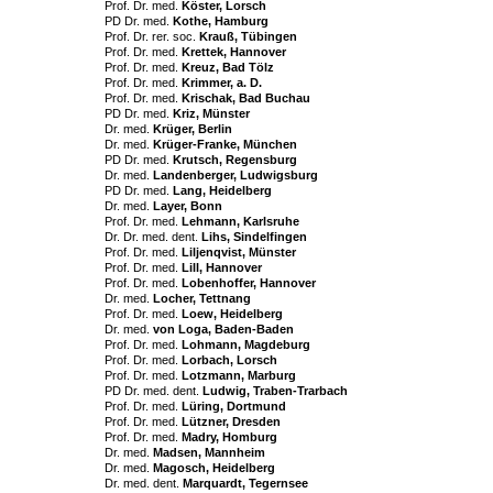
Prof. Dr. med.
Köster, Lorsch
PD Dr. med.
Kothe, Hamburg
Prof. Dr. rer. soc.
Krauß, Tübingen
Prof. Dr. med.
Krettek, Hannover
Prof. Dr. med.
Kreuz, Bad Tölz
Prof. Dr. med.
Krimmer, a. D.
Prof. Dr. med.
Krischak, Bad Buchau
PD Dr. med.
Kriz, Münster
Dr. med.
Krüger, Berlin
Dr. med.
Krüger-Franke, München
PD Dr. med.
Krutsch, Regensburg
Dr. med.
Landenberger, Ludwigsburg
PD Dr. med.
Lang, Heidelberg
Dr. med.
Layer, Bonn
Prof. Dr. med.
Lehmann, Karlsruhe
Dr. Dr. med. dent.
Lihs, Sindelfingen
Prof. Dr. med.
Liljenqvist, Münster
Prof. Dr. med.
Lill, Hannover
Prof. Dr. med.
Lobenhoffer, Hannover
Dr. med.
Locher, Tettnang
Prof. Dr. med.
Loew, Heidelberg
Dr. med.
von Loga, Baden-Baden
Prof. Dr. med.
Lohmann, Magdeburg
Prof. Dr. med.
Lorbach, Lorsch
Prof. Dr. med.
Lotzmann, Marburg
PD Dr. med. dent.
Ludwig, Traben-Trarbach
Prof. Dr. med.
Lüring, Dortmund
Prof. Dr. med.
Lützner, Dresden
Prof. Dr. med.
Madry, Homburg
Dr. med.
Madsen, Mannheim
Dr. med.
Magosch, Heidelberg
Dr. med. dent.
Marquardt, Tegernsee