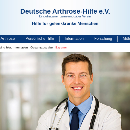
Deutsche Arthrose-Hilfe e.V.
Eingetragener gemeinnütziger Verein
Hilfe für gelenkkranke Menschen
Arthrose
Persönliche Hilfe
Information
Forschung
Mit
sind hier:
Information
|
Gesamtausgabe
|
Experten