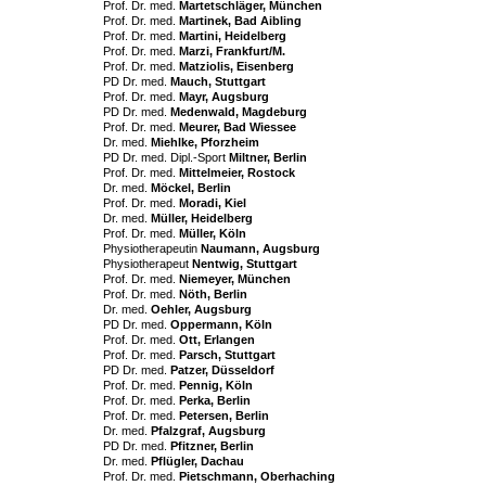
Prof. Dr. med.
Martetschläger, München
Prof. Dr. med.
Martinek, Bad Aibling
Prof. Dr. med.
Martini, Heidelberg
Prof. Dr. med.
Marzi, Frankfurt/M.
Prof. Dr. med.
Matziolis, Eisenberg
PD Dr. med.
Mauch, Stuttgart
Prof. Dr. med.
Mayr, Augsburg
PD Dr. med.
Medenwald, Magdeburg
Prof. Dr. med.
Meurer, Bad Wiessee
Dr. med.
Miehlke, Pforzheim
PD Dr. med. Dipl.-Sport
Miltner, Berlin
Prof. Dr. med.
Mittelmeier, Rostock
Dr. med.
Möckel, Berlin
Prof. Dr.
med.
Moradi, Kiel
Dr. med.
Müller, Heidelberg
Prof. Dr. med.
Müller, Köln
Physiotherapeutin
Naumann, Augsburg
Physiotherapeut
Nentwig, Stuttgart
Prof. Dr. med.
Niemeyer, München
Prof. Dr. med.
Nöth, Berlin
Dr. med.
Oehler, Augsburg
PD Dr. med.
Oppermann, Köln
Prof. Dr. med.
Ott, Erlangen
Prof. Dr. med.
Parsch, Stuttgart
PD Dr. med.
Patzer, Düsseldorf
Prof. Dr. med.
Pennig, Köln
Prof. Dr. med.
Perka, Berlin
Prof. Dr. med.
Petersen, Berlin
Dr. med.
Pfalzgraf, Augsburg
PD Dr. med.
Pfitzner, Berlin
Dr. med.
Pflügler, Dachau
Prof. Dr. med.
Pietschmann, Oberhaching