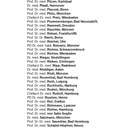
Prof. Dr. med.
Pitzen, Karlsbad
Dr. med.
Plaaß, Hannover
Prof. Dr. med.
Placzek, Bonn
Prof. Dr. med.
Plötz, München
Chefarzt Dr. med.
Preis, Wiesbaden
Prof. Dr. med.
Prommersberger, Bad Neustadt/S.
Prof. Dr. med.
Rammelt, Dresden
Prof. Dr. med.
Raschke, Münster
Prof. Dr. med.
Rehart, Frankfurt/M.
Prof. Dr. Dr.
Reich, Bonn
Prof. Dr. med.
Reichel, Ulm
PD Dr. med. habil.
Reinartz, Münster
Prof. Dr. med.
Richter, Schwarzenbruck
Prof. Dr. med.
Richter, Wiesbaden
Dr. med.
Rieger, Sindelfingen
Prof. Dr. med.
Rieken, Göttingen
Chefarzt Dr. med.
Ripp, Radebeul
Dr. med.
Röddiger, Aalen
Prof. Dr. med.
Rödl, Münster
Dr. med.
Rosenthal, Bad Homburg
Prof. Dr. med.
Roth, Leipzig
Prof. Dr. med.
Ruchholtz, Marburg
Prof. Dr. med.
Rudert, Würzburg
Chefarzt Dr. med.
Rudolf, Hamburg
PD Dr. med.
Ruetten, Herne
Prof. Dr. med.
Ruf, Gießen
Prof. Dr. med.
Rühmann, Laatzen
Prof. Dr. med.
Rüther, Hamburg
Prof. Dr. med.
von Salis-Soglio
Dr. med.
Salzmann, München
Prof. Dr. Dr. med.
Sauerbier, Bad Homburg
Prof. Dr. med.
Schädel-Höpfner, Neuss