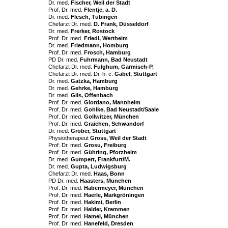
Dr. med.
Fischer, Weil der Stadt
Prof. Dr. med.
Flentje, a. D.
Dr. med.
Flesch,
Tübingen
Chefarzt Dr. med.
D. Frank, Düsseldorf
Dr. med.
Frerker, Rostock
Prof. Dr. med.
Friedl, Wertheim
Dr. med.
Friedmann, Homburg
Prof. Dr. med.
Frosch, Hamburg
PD Dr. med.
Fuhrmann, Bad Neustadt
Chefarzt Dr. med.
Fulghum, Garmisch-P.
Chefarzt Dr. med. Dr. h. c.
Gabel, Stuttgart
Dr. med.
Gatzka, Hamburg
Dr. med.
Gehrke, Hamburg
Dr. med.
Gils, Offenbach
Prof. Dr. med.
Giordano, Mannheim
Prof. Dr. med.
Gohlke, Bad Neustadt/Saale
Prof. Dr. med.
Gollwitzer, München
Prof. Dr. med.
Graichen, Schwandorf
Dr. med.
Gröber, Stuttgart
Physiotherapeut
Gross, Weil der Stadt
Prof. Dr. med.
Grosu, Freiburg
Prof. Dr. med.
Gühring, Pforzheim
Dr. med.
Gumpert, Frankfurt/M.
Dr. med.
Gupta, Ludwigsburg
Chefarzt Dr. med.
Haas, Bonn
PD Dr. med.
Haasters, München
Prof. Dr. med.
Habermeyer, München
Prof. Dr. med.
Haerle, Markgröningen
Prof. Dr. med.
Hakimi, Berlin
Prof. Dr. med.
Halder, Kremmen
Prof. Dr. med.
Hamel, München
Prof. Dr. med.
Hanefeld, Dresden