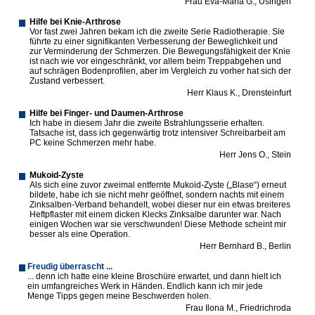
Frau Eva-Maria G., Usingen
Hilfe bei Knie-Arthrose
Vor fast zwei Jahren bekam ich die zweite Serie Radiotherapie. Sie
führte zu einer signifikanten Verbesserung der Beweglichkeit und
zur Verminderung der Schmerzen. Die Bewegungsfähigkeit der Knie
ist nach wie vor eingeschränkt, vor allem beim Treppabgehen und
auf schrägen Bodenprofilen, aber im Vergleich zu vorher hat sich der
Zustand verbessert.
Herr Klaus K., Drensteinfurt
Hilfe bei Finger- und Daumen-Arthrose
Ich habe in diesem Jahr die zweite Bstrahlungsserie erhalten.
Tatsache ist, dass ich gegenwärtig trotz intensiver Schreibarbeit am
PC keine Schmerzen mehr habe.
Herr Jens O., Stein
Mukoid-Zyste
Als sich eine zuvor zweimal entfernte Mukoid-Zyste („Blase“) erneut
bildete, habe ich sie nicht mehr geöffnet, sondern nachts mit einem
Zinksalben-Verband behandelt, wobei dieser nur ein etwas breiteres
Heftpflaster mit einem dicken Klecks Zinksalbe darunter war. Nach
einigen Wochen war sie verschwunden! Diese Methode scheint mir
besser als eine Operation.
Herr Bernhard B., Berlin
Freudig überrascht ...
... denn ich hatte eine kleine Broschüre erwartet, und dann hielt ich
ein umfangreiches Werk in Händen. Endlich kann ich mir jede
Menge Tipps gegen meine Beschwerden holen.
Frau Ilona M., Friedrichroda