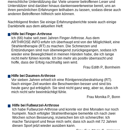
menschliche Unterstützung dar. Viele unserer betroffenen Leser und
Unterstützer sind darüber hinaus dankenswerterweise bereit, uns an
ihren persönlichen Erfahrungen teilhaben zu lassen, sodass diese auch
anderen Betroffenen hilfreich sein können.
Nachfolgend finden Sie einige Erfahrungsberichte sowie auch einige
Dankbriefe aus dem aktuellen Heft:
Hilfe bei Finger-Arthrose
Ich (66) habe seit zwei Jahren Finger-Arthrose. Aus dem
ARTHROSE-INFO erfuhr ich überhaupt erst von der Möglichkeit, eine
Strahlentherapie (RT) zu machen. Die Schmerzen und
Entzündungen sind nun überwiegend zurückgegangen, sodass ich
wieder eine Beweglichkeit in meinen Händen habe, die ich lange
nicht mehr fühlen konnte. Ich bin mehr als positiv überrascht und
hoffe, dass der Erfolg nachhaltig sein wird.
Frau Edith P., Bornheim
Hilfe bei Daumen-Arthrose
Vor sieben Jahren erhielt ich eine Röntgenreizbestrahlung (RT).
Nach einiger Zeit wurden die Beschwerden besser und sind bis
heute ganz gut erträglich. Sie sind nicht ganz weg, aber so, dass ich
mich nicht sehr beeinträchtigt fühle.
Frau Monika P., Bonn
Hilfe bei Fußwurzel-Arthrose
Ich habe Fußwurzel-Arthrose und konnte vor drei Monaten nur noch
humpeln. Nach erfolgter Strahlentherapie bemerkte ich nach zwei
Wochen schon Besserung, inzwischen bin ich schmerzfrei. Ich
mache Tanzsport und freue mich sehr, dass ich auch mit 72 Jahren
diesen Sport jetzt wieder ausüben kann.