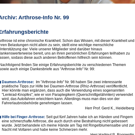
Archiv: Arthrose-Info Nr. 99
Erfahrungsberichte
Arthrose ist eine chronische Krankheit. Schon das Wissen, mit dieser Krankheit und
ihren Belastungen nicht allein zu sein, stellt eine wichtige menschliche
Unterstützung dar. Viele unserer Mitglieder sind darüber hinaus
dankenswerterweise bereit, uns an ihren persönlichen Erfahrungen teilhaben zu
lassen, sodass diese auch anderen Betroffenen hilfreich sein können.
Nachfolgend finden Sie einige Erfahrungsberichte zu verschiedenen Themen
sowie auch einige Dankesbriefe aus "Arthrose-Info" Nr. 99:
Daumen-Arthrose:
Im "Arthrose-Info" Nr. 98 haben Sie zwei interessante
praktische Tipps zur Hilfe bei Daumen-Arthrose (Rhiz-Arthrose) veröffentlicht.
Hier könnte man ergänzen, dass auch die Verwendung eines sogenannten
"Lenkrad-Knopfes", wie er von Paraplegikern (Querschnittgelähmten) verwendet
wird, das Autofahren erleichtern kann. Allerdings muss man dies von der
Fahrerlaubnisbehörde genehmigen lassen.
Herr Prof. Gerd K., Heidelberg
Hilfe bei Finger-Arthrose:
Seit gut fünf Jahren habe ich an Händen und Fingern
eine schmerzhafte Arthrose, die auch durch eine Bestrahlung nicht gebessert
wurde. Jetzt behandele ich meine Hände am Tag mit Ringelblumensalbe und zur
Nacht mit Voltaren und habe keine Schmerzen mehr.
Herr Hartmut P., Roggentin