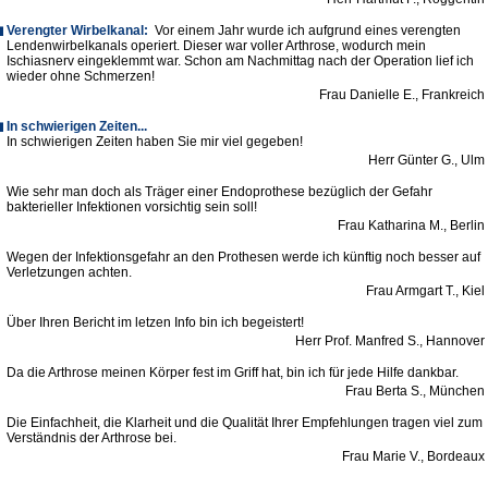
Verengter Wirbelkanal:
Vor einem Jahr wurde ich aufgrund eines verengten
Lendenwirbelkanals operiert. Dieser war voller Arthrose, wodurch mein
Ischiasnerv eingeklemmt war. Schon am Nachmittag nach der Operation lief ich
wieder ohne Schmerzen!
Frau Danielle E., Frankreich
In schwierigen Zeiten...
In schwierigen Zeiten haben Sie mir viel gegeben!
Herr Günter G., Ulm
Wie sehr man doch als Träger einer Endoprothese bezüglich der Gefahr
bakterieller Infektionen vorsichtig sein soll!
Frau Katharina M., Berlin
Wegen der Infektionsgefahr an den Prothesen werde ich künftig noch besser auf
Verletzungen achten.
Frau Armgart T., Kiel
Über Ihren Bericht im letzen Info bin ich begeistert!
Herr Prof. Manfred S., Hannover
Da die Arthrose meinen Körper fest im Griff hat, bin ich für jede Hilfe dankbar.
Frau Berta S., München
Die Einfachheit, die Klarheit und die Qualität Ihrer Empfehlungen tragen viel zum
Verständnis der Arthrose bei.
Frau Marie V., Bordeaux