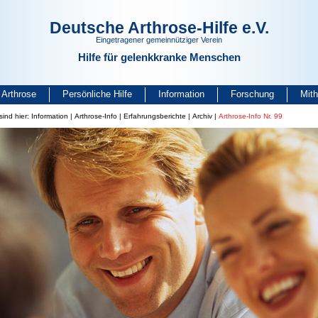
Deutsche Arthrose-Hilfe e.V.
Eingetragener gemeinnütziger Verein
Hilfe für gelenkkranke Menschen
Arthrose
Persönliche Hilfe
Information
Forschung
Mit
sind hier:
Information
|
Arthrose-Info
|
Erfahrungsberichte
|
Archiv
|
Arthrose-Info Nr. 99