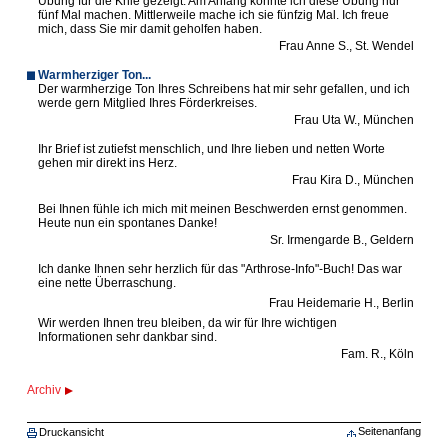
Übung für die Knie gezeigt. Am Anfang konnte ich diese Übung nur
fünf Mal machen. Mittlerweile mache ich sie fünfzig Mal. Ich freue
mich, dass Sie mir damit geholfen haben.
Frau Anne S., St. Wendel
Warmherziger Ton...
Der warmherzige Ton Ihres Schreibens hat mir sehr gefallen, und ich
werde gern Mitglied Ihres Förderkreises.
Frau Uta W., München
Ihr Brief ist zutiefst menschlich, und Ihre lieben und netten Worte
gehen mir direkt ins Herz.
Frau Kira D., München
Bei Ihnen fühle ich mich mit meinen Beschwerden ernst genommen.
Heute nun ein spontanes Danke!
Sr. Irmengarde B., Geldern
Ich danke Ihnen sehr herzlich für das "Arthrose-Info"-Buch! Das war
eine nette Überraschung.
Frau Heidemarie H., Berlin
Wir werden Ihnen treu bleiben, da wir für Ihre wichtigen
Informationen sehr dankbar sind.
Fam. R., Köln
Archiv
Seitenanfang
Druckansicht