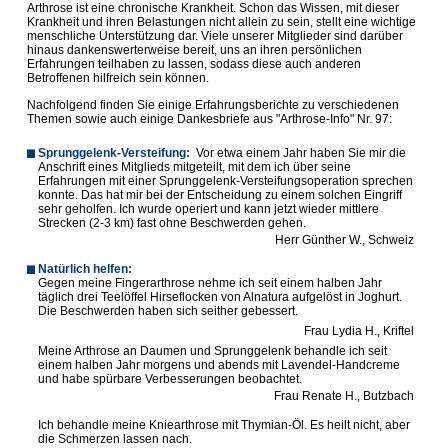
Arthrose ist eine chronische Krankheit. Schon das Wissen, mit dieser
Krankheit und ihren Belastungen nicht allein zu sein, stellt eine wichtige
menschliche Unterstützung dar. Viele unserer Mitglieder sind darüber
hinaus dankenswerterweise bereit, uns an ihren persönlichen
Erfahrungen teilhaben zu lassen, sodass diese auch anderen
Betroffenen hilfreich sein können.
Nachfolgend finden Sie einige Erfahrungsberichte zu verschiedenen
Themen sowie auch einige Dankesbriefe aus "Arthrose-Info" Nr. 97:
Sprunggelenk-Versteifung:
Vor etwa einem Jahr haben Sie mir die
Anschrift eines Mitglieds mitgeteilt, mit dem ich über seine
Erfahrungen mit einer Sprunggelenk-Versteifungsoperation sprechen
konnte. Das hat mir bei der Entscheidung zu einem solchen Eingriff
sehr geholfen. Ich wurde operiert und kann jetzt wieder mittlere
Strecken (2-3 km) fast ohne Beschwerden gehen.
Herr Günther W., Schweiz
Natürlich helfen:
Gegen meine Fingerarthrose nehme ich seit einem halben Jahr
täglich drei Teelöffel Hirseflocken von Alnatura aufgelöst in Joghurt.
Die Beschwerden haben sich seither gebessert.
Frau Lydia H., Kriftel
Meine Arthrose an Daumen und Sprunggelenk behandle ich seit
einem halben Jahr morgens und abends mit Lavendel-Handcreme
und habe spürbare Verbesserungen beobachtet.
Frau Renate H., Butzbach
Ich behandle meine Kniearthrose mit Thymian-Öl. Es heilt nicht, aber
die Schmerzen lassen nach.