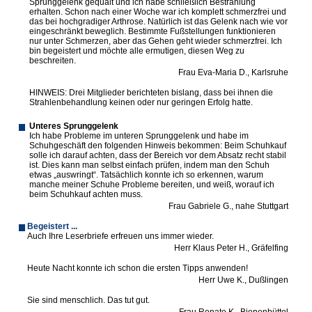
Sprunggelenk gequält und ich habe schließlich Bestrahlung
erhalten. Schon nach einer Woche war ich komplett schmerzfrei und
das bei hochgradiger Arthrose. Natürlich ist das Gelenk nach wie vor
eingeschränkt beweglich. Bestimmte Fußstellungen funktionieren
nur unter Schmerzen, aber das Gehen geht wieder schmerzfrei. Ich
bin begeistert und möchte alle ermutigen, diesen Weg zu
beschreiten.
Frau Eva-Maria D.,
Karlsruhe
HINWEIS: Drei Mitglieder berichteten bislang, dass bei ihnen die
Strahlenbehandlung keinen oder nur geringen Erfolg hatte.
Unteres Sprunggelenk
Ich habe Probleme im unteren Sprunggelenk und habe im
Schuhgeschäft den folgenden Hinweis bekommen: Beim Schuhkauf
solle ich darauf achten, dass der Bereich vor dem Absatz recht stabil
ist. Dies kann man selbst einfach prüfen, indem man den Schuh
etwas „auswringt“. Tatsächlich konnte ich so erkennen, warum
manche meiner Schuhe Probleme bereiten, und weiß, worauf ich
beim Schuhkauf achten muss.
Frau Gabriele G., nahe Stuttgart
Begeistert ...
Auch Ihre Leserbriefe erfreuen uns immer wieder.
Herr Klaus Peter H., Gräfelfing
Heute Nacht konnte ich schon die ersten Tipps anwenden!
Herr Uwe K., Dußlingen
Sie sind menschlich. Das tut gut.