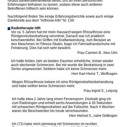
hinaus dankenswerterweise bereit, uns an ihren persönlichen
Erfahrungen teilhaben zu lassen, sodass diese auch anderen
Betroffenen hilfreich sein können.
Nachfolgend finden Sie einige Erfahrungsberichte sowie auch einige
Dankbriefe aus dem "Arthrose-Info" Nr. 139:
Radiotherapie hilft
Vor ca. 5 Jahren hat mir mein Hausarzt wegen Rhizarthrose eine
Röntgenreizbestrahlung verordnet. Danach war ich praktisch
beschwerdefrei. Bei Griffen mit Kraftanwendung, zum Beispiel an
den Maschinen im Fitness-Studio, trage ich Fahrradhandschuhe mit
Polsterung. Dies hat sich sehr bewährt.
Frau Carmen B., Neu-Ulm
Ich hatte letztes Jahr an beiden Daumen erhebliche, immer wieder
auch stechende Schmerzen. Bei mir wurde die Bestrahlung in zwei
Serien angewendet. Seitdem habe ich keine Schmerzen mehr.
Herr Karl-Heinz T., Wolfhagen
Wegen Rhizarthrose bekam ich eine Röntgenstrahlenbehandlung
und habe seither keine Schmerzen mehr.
Frau Ingrid S., Leipzig
Ich
hatte etwa 2 Jahre lang einen Fersensporn. Deshalb ging ich
zum Radiologen und erhielt sechs Anwendungen à 30 Sekunden
mit schwachen Röntgenstrahlen auf die Fußsohle. Nach 4 Wochen
waren die Beschwerden bis heute verschwunden.
Herr Helmut S., nahe Göttingen
Ich (73) habe mich jahrelang mit Schmerzen im rechten