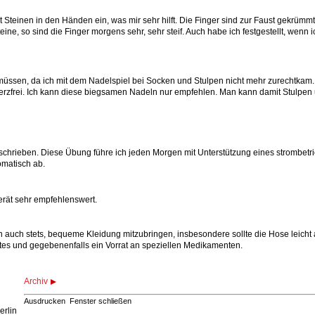
t Steinen in den Händen ein, was mir sehr hilft. Die Finger sind zur Faust gekrümm
e, so sind die Finger morgens sehr, sehr steif. Auch habe ich festgestellt, wenn i
n müssen, da ich mit dem Nadelspiel bei Socken und Stulpen nicht mehr zurechtka
erzfrei. Ich kann diese biegsamen Nadeln nur empfehlen. Man kann damit Stulpen und
beschrieben. Diese Übung führe ich jeden Morgen mit Unterstützung eines strombetri
omatisch ab.
Gerät sehr empfehlenswert.
ten auch stets, bequeme Kleidung mitzubringen, insbesondere sollte die Hose leic
arztes und gegebenenfalls ein Vorrat an speziellen Medikamenten.
Archiv
Ausdrucken
Fenster schließen
erlin