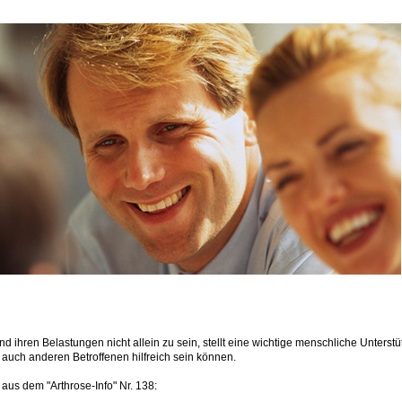
nd ihren Belastungen nicht allein zu sein, stellt eine wichtige menschliche Unters
 auch anderen Betroffenen hilfreich sein können.
aus dem "Arthrose-Info" Nr. 138: