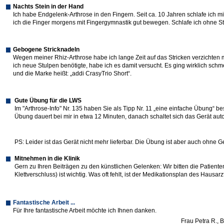
Nachts Stein in der Hand
Ich habe Endgelenk-Arthrose in den Fingern. Seit ca. 10 Jahren schlafe ich mi
ich die Finger morgens mit Fingergymnastik gut bewegen. Schlafe ich ohne Stein
Gebogene Stricknadeln
Wegen meiner Rhiz-Arthrose habe ich lange Zeit auf das Stricken verzichte
ich neue Stulpen benötigte, habe ich es damit versucht. Es ging wirklich schm
und die Marke heißt: „addi CrasyTrio Short“.
Gute Übung für die LWS
Im "Arthrose-Info" Nr. 135 haben Sie als Tipp Nr. 11 „eine einfache Übung“ 
Übung dauert bei mir in etwa 12 Minuten, danach schaltet sich das Gerät aut
PS: Leider ist das Gerät nicht mehr lieferbar. Die Übung ist aber auch ohne 
Mitnehmen in die Klinik
Gern zu Ihren Beiträgen zu den künstlichen Gelenken: Wir bitten die Patien
Klettverschluss) ist wichtig. Was oft fehlt, ist der Medikationsplan des Haus
Fantastische Arbeit ...
Für Ihre fantastische Arbeit möchte ich Ihnen danken.
Frau Petra R., B