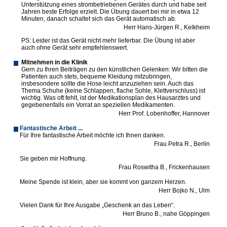
Unterstützung eines strombetriebenen Gerätes durch und habe seit
Jahren beste Erfolge erzielt. Die Übung dauert bei mir in etwa 12
Minuten, danach schaltet sich das Gerät automatisch ab.
Herr Hans-Jürgen R., Kelkheim
PS: Leider ist das Gerät nicht mehr lieferbar. Die Übung ist aber
auch ohne Gerät sehr empfehlenswert.
Mitnehmen in die Klinik
Gern zu Ihren Beiträgen zu den künstlichen Gelenken: Wir bitten die
Patienten auch stets, bequeme Kleidung mitzubringen,
insbesondere sollte die Hose leicht anzuziehen sein. Auch das
Thema Schuhe (keine Schlappen, flache Sohle, Klettverschluss) ist
wichtig. Was oft fehlt, ist der Medikationsplan des Hausarztes und
gegebenenfalls ein Vorrat an speziellen Medikamenten.
Herr Prof. Lobenhoffer, Hannover
Fantastische Arbeit ...
Für Ihre fantastische Arbeit möchte ich Ihnen danken.
Frau Petra R., Berlin
Sie geben mir Hoffnung.
Frau Roswitha B., Frickenhausen
Meine Spende ist klein, aber sie kommt von ganzem Herzen.
Herr Bojko N., Ulm
Vielen Dank für Ihre Ausgabe „Geschenk an das Leben“.
Herr Bruno B., nahe Göppingen