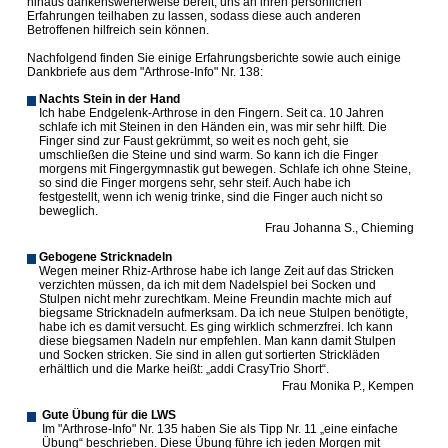
hinaus dankenswerterweise bereit, uns an ihren persönlichen
Erfahrungen teilhaben zu lassen, sodass diese auch anderen
Betroffenen hilfreich sein können.
Nachfolgend finden Sie einige Erfahrungsberichte sowie auch einige
Dankbriefe aus dem "Arthrose-Info" Nr. 138:
Nachts Stein in der Hand
Ich habe Endgelenk-Arthrose in den Fingern. Seit ca. 10 Jahren
schlafe ich mit Steinen in den Händen ein, was mir sehr hilft. Die
Finger sind zur Faust gekrümmt, so weit es noch geht, sie
umschließen die Steine und sind warm. So kann ich die Finger
morgens mit Fingergymnastik gut bewegen. Schlafe ich ohne Steine,
so sind die Finger morgens sehr, sehr steif. Auch habe ich
festgestellt, wenn ich wenig trinke, sind die Finger auch nicht so
beweglich.
Frau Johanna S., Chieming
Gebogene Stricknadeln
Wegen meiner Rhiz-Arthrose habe ich lange Zeit auf das Stricken
verzichten müssen, da ich mit dem Nadelspiel bei Socken und
Stulpen nicht mehr zurechtkam. Meine Freundin machte mich auf
biegsame Stricknadeln aufmerksam. Da ich neue Stulpen benötigte,
habe ich es damit versucht. Es ging wirklich schmerzfrei. Ich kann
diese biegsamen Nadeln nur empfehlen. Man kann damit Stulpen
und Socken stricken. Sie sind in allen gut sortierten Strickläden
erhältlich und die Marke heißt: „addi CrasyTrio Short“.
Frau Monika P., Kempen
Gute Übung für die LWS
Im "Arthrose-Info" Nr. 135 haben Sie als Tipp Nr. 11 „eine einfache
Übung“ beschrieben. Diese Übung führe ich jeden Morgen mit