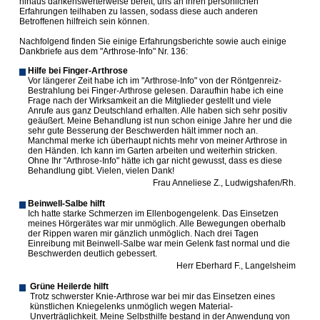
hinaus dankenswerterweise bereit, uns an ihren persönlichen
Erfahrungen teilhaben zu lassen, sodass diese auch anderen
Betroffenen hilfreich sein können.
Nachfolgend finden Sie einige Erfahrungsberichte sowie auch einige
Dankbriefe aus dem "Arthrose-Info" Nr. 136:
Hilfe bei Finger-Arthrose
Vor längerer Zeit habe ich im "Arthrose-Info" von der Röntgenreiz-
Bestrahlung bei Finger-Arthrose gelesen. Daraufhin habe ich eine
Frage nach der Wirksamkeit an die Mitglieder gestellt und viele
Anrufe aus ganz Deutschland erhalten. Alle haben sich sehr positiv
geäußert. Meine Behandlung ist nun schon einige Jahre her und die
sehr gute Besserung der Beschwerden hält immer noch an.
Manchmal merke ich überhaupt nichts mehr von meiner Arthrose in
den Händen. Ich kann im Garten arbeiten und weiterhin stricken.
Ohne Ihr "Arthrose-Info" hätte ich gar nicht gewusst, dass es diese
Behandlung gibt. Vielen, vielen Dank!
Frau Anneliese Z., Ludwigshafen/Rh.
Beinwell-Salbe hilft
Ich hatte starke Schmerzen im Ellenbogengelenk. Das Einsetzen
meines Hörgerätes war mir unmöglich. Alle Bewegungen oberhalb
der Rippen waren mir gänzlich unmöglich. Nach drei Tagen
Einreibung mit Beinwell-Salbe war mein Gelenk fast normal und die
Beschwerden deutlich gebessert.
Herr Eberhard F., Langelsheim
Grüne Heilerde hilft
Trotz schwerster Knie-Arthrose war bei mir das Einsetzen eines
künstlichen Kniegelenks unmöglich wegen Material-
Unverträglichkeit. Meine Selbsthilfe bestand in der Anwendung von