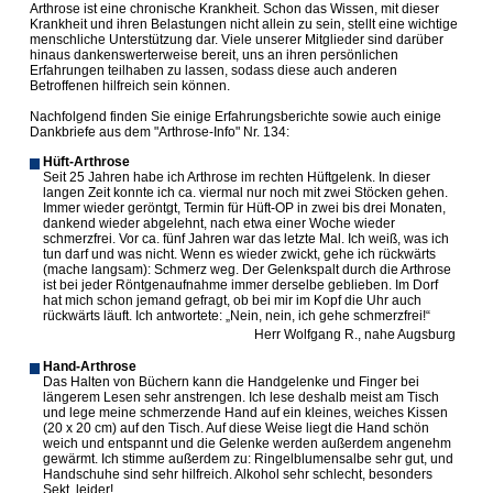
Arthrose ist eine chronische Krankheit. Schon das Wissen, mit dieser
Krankheit und ihren Belastungen nicht allein zu sein, stellt eine wichtige
menschliche Unterstützung dar. Viele unserer Mitglieder sind darüber
hinaus dankenswerterweise bereit, uns an ihren persönlichen
Erfahrungen teilhaben zu lassen, sodass diese auch anderen
Betroffenen hilfreich sein können.
Nachfolgend finden Sie einige Erfahrungsberichte sowie auch einige
Dankbriefe aus dem "Arthrose-Info" Nr. 134:
Hüft-Arthrose
Seit 25 Jahren habe ich Arthrose im rechten Hüftgelenk. In dieser
langen Zeit konnte ich ca. viermal nur noch mit zwei Stöcken gehen.
Immer wieder geröntgt, Termin für Hüft-OP in zwei bis drei Monaten,
dankend wieder abgelehnt, nach etwa einer Woche wieder
schmerzfrei. Vor ca. fünf Jahren war das letzte Mal. Ich weiß, was ich
tun darf und was nicht. Wenn es wieder zwickt, gehe ich rückwärts
(mache langsam): Schmerz weg. Der Gelenkspalt durch die Arthrose
ist bei jeder Röntgenaufnahme immer derselbe geblieben. Im Dorf
hat mich schon jemand gefragt, ob bei mir im Kopf die Uhr auch
rückwärts läuft. Ich antwortete: „Nein, nein, ich gehe schmerzfrei!“
Herr Wolfgang R., nahe Augsburg
Hand-Arthrose
Das Halten von Büchern kann die Handgelenke und Finger bei
längerem Lesen sehr anstrengen. Ich lese deshalb meist am Tisch
und lege meine schmerzende Hand auf ein kleines, weiches Kissen
(20 x 20 cm) auf den Tisch. Auf diese Weise liegt die Hand schön
weich und entspannt und die Gelenke werden außerdem angenehm
gewärmt. Ich stimme außerdem zu: Ringelblumensalbe sehr gut, und
Handschuhe sind sehr hilfreich. Alkohol sehr schlecht, besonders
Sekt, leider!