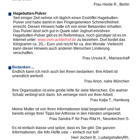
Frau Heide R., Berlin
Hagebutten-Pulver
Seit einiger Zeit nehme ich täglich einen Esslöffel Hagebutten-
Pulver und habe damit in den Fingergelenken Schmerzfreiheit
erreicht. Diesen Hinweis hatte ich von einer Bekannten erhalten.
Das Pulver lässt sich gut in Quark oder Joghurt einrühren.
Hagebutten-Pulver gibt es im Reformhaus, noch günstiger ist es im
Internet unter:
www.vom-achterhof.de
zu beziehen. Dort kostet das
Kilogramm ca. 20,– Euro und reicht für ca. drei Monate. Vielleicht
kann dieser Hinweis auch anderen Menschen Linderung
verschaffen.
Frau Ursula K., Mainaschaff
Bedanken ...
Endlich kann ich mich auch bei Ihnen bedanken. Ihre Arbeit ist
unendlich wertvoll.
Frau Anon, nahe München
Ihre Organisation ist eine große Hilfe für viele Menschen. Ein wahrer
Schatz verbirgt sich darin. Ich verneige mich vor Ihrer Arbeit.
Frau Katja T., Hamburg
Meine Mutter ist von Ihren Informationen total begeistert und hat
bereits einige Ihrer Tipps bei Arthrose in den Händen umgesetzt.
Frau Sandra P. für Frau Rita H., Neunkirchen-S.
Es ist einfach klasse und spitze, dass es Sie gibt. Die ganzen
Informationen, die Info-Hefte usw. – einfach nur toll!
Herr Jochen B., Ludwigshafen/Rh.