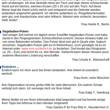
sehr anstrengen. Ich lese deshalb meist am Tisch und lege meine schmerzende
Hand auf ein kleines, weiches Kissen (20 x 20 cm) auf den Tisch. Auf diese
Weise liegt die Hand schön weich und entspannt und die Gelenke werden
außerdem angenehm gewärmt. Ich stimme außerdem zu: Ringelblumensalbe
sehr gut, und Handschuhe sind sehr hilfreich. Alkohol sehr schlecht, besonders
Sekt, leider!
Frau Heide R., Berlin
Hagebutten-Pulver
Seit einiger Zeit nehme ich täglich einen Esslöffel Hagebutten-Pulver und habe
damit in den Fingergelenken Schmerzfreiheit erreicht. Diesen Hinweis hatte ich
von einer Bekannten erhalten. Das Pulver lässt sich gut in Quark oder Joghurt
einrühren. Hagebutten-Pulver gibt es im Reformhaus, noch günstiger ist es im
Internet unter:
www.vom-achterhof.de
zu beziehen. Dort kostet das Kilogramm
ca. 20,– Euro und reicht für ca. drei Monate. Vielleicht kann dieser Hinweis auch
anderen Menschen Linderung verschaffen.
Frau Ursula K., Mainaschaff
Bedanken ...
Endlich kann ich mich auch bei Ihnen bedanken. Ihre Arbeit ist unendlich
wertvoll.
Frau Anon, nahe München
Ihre Organisation ist eine große Hilfe für viele Menschen. Ein wahrer Schatz
verbirgt sich darin. Ich verneige mich vor Ihrer Arbeit.
Frau Katja T., Hamburg
Meine Mutter ist von Ihren Informationen total begeistert und hat bereits einige
Ihrer Tipps bei Arthrose in den Händen umgesetzt.
Frau Sandra P. für Frau Rita H., Neunkirchen-S.