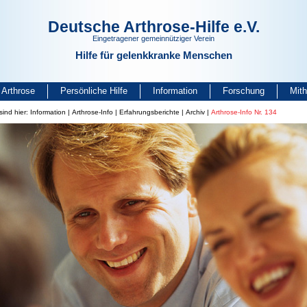
Deutsche Arthrose-Hilfe e.V.
Eingetragener gemeinnütziger Verein
Hilfe für gelenkkranke Menschen
Arthrose
Persönliche Hilfe
Information
Forschung
Mit
sind hier:
Information
|
Arthrose-Info
|
Erfahrungsberichte
|
Archiv
|
Arthrose-Info Nr. 134