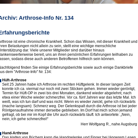
Archiv: Arthrose-Info Nr. 134
Erfahrungsberichte
Arthrose ist eine chronische Krankheit. Schon das Wissen, mit dieser Krankheit und
ihren Belastungen nicht allein zu sein, stellt eine wichtige menschliche
Unterstützung dar. Viele unserer Mitglieder sind darüber hinaus
dankenswerterweise bereit, uns an ihren persönlichen Erfahrungen teilhaben zu
lassen, sodass diese auch anderen Betroffenen hilfreich sein können.
Nachfolgend finden Sie einige Erfahrungsberichte sowie auch einige Dankbriefe
aus dem "Arthrose-Info" Nr. 134:
Hüft-Arthrose
Seit 25 Jahren habe ich Arthrose im rechten Hüftgelenk. In dieser langen Zeit
konnte ich ca. viermal nur noch mit zwei Stöcken gehen. Immer wieder geröntgt,
Termin für Hüft-OP in zwei bis drei Monaten, dankend wieder abgelehnt, nach
etwa einer Woche wieder schmerzfrei. Vor ca. fünf Jahren war das letzte Mal. Ich
weiß, was ich tun darf und was nicht. Wenn es wieder zwickt, gehe ich rückwärts
(mache langsam): Schmerz weg. Der Gelenkspalt durch die Arthrose ist bei jeder
Röntgenaufnahme immer derselbe geblieben. Im Dorf hat mich schon jemand
gefragt, ob bei mir im Kopf die Uhr auch rückwärts läuft. Ich antwortete: „Nein,
nein, ich gehe schmerzfrei!“
Herr Wolfgang R., nahe Augsburg
Hand-Arthrose
Das Halten von Büchern kann die Handgelenke und Finger bei längerem Lesen