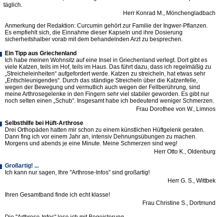
täglich.
Herr Konrad M., Mönchengladbach
Anmerkung der Redaktion: Curcumin gehört zur Familie der Ingwer-Pflanzen.
Es empfiehlt sich, die Einnahme dieser Kapseln und ihre Dosierung
sicherheitshalber vorab mit dem behandelnden Arzt zu besprechen.
Ein Tipp aus Griechenland
Ich habe meinen Wohnsitz auf eine Insel in Griechenland verlegt. Dort gibt es
viele Katzen, teils im Hof, teils im Haus. Das führt dazu, dass ich regelmäßig zu
„Streicheleinheiten“ aufgefordert werde. Katzen zu streicheln, hat etwas sehr
„Entschleunigendes“. Durch das ständige Streicheln über die Katzenfelle,
wegen der Bewegung und vermutlich auch wegen der Fellberührung, sind
meine Arthrosegelenke in den Fingern sehr viel stabiler geworden. Es gibt nur
noch selten einen „Schub“. Insgesamt habe ich bedeutend weniger Schmerzen.
Frau Dorothee von W., Limnos
Selbsthilfe bei Hüft-Arthrose
Drei Orthopäden hatten mir schon zu einem künstlichen Hüftgelenk geraten.
Dann fing ich vor einem Jahr an, intensiv Dehnungsübungen zu machen.
Morgens und abends je eine Minute. Meine Schmerzen sind weg!
Herr Otto K., Oldenburg
Großartig! ...
Ich kann nur sagen, Ihre "Arthrose-Infos" sind großartig!
Herr G. S., Wittbek
Ihren Gesamtband finde ich echt klasse!
Frau Christine S., Dortmund