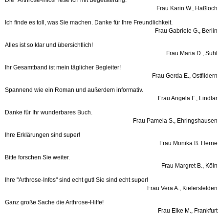
Die "Arthrose-Infos" lese ich mit Begeisterung.
Frau Karin W., Haßloch
Ich finde es toll, was Sie machen. Danke für Ihre Freundlichkeit.
Frau Gabriele G., Berlin
Alles ist so klar und übersichtlich!
Frau Maria D., Suhl
Ihr Gesamtband ist mein täglicher Begleiter!
Frau Gerda E., Ostfildern
Spannend wie ein Roman und außerdem informativ.
Frau Angela F., Lindlar
Danke für Ihr wunderbares Buch.
Frau Pamela S., Ehringshausen
Ihre Erklärungen sind super!
Frau Monika B. Herne
Bitte forschen Sie weiter.
Frau Margret B., Köln
Ihre "Arthrose-Infos" sind echt gut! Sie sind echt super!
Frau Vera A., Kiefersfelden
Ganz große Sache die Arthrose-Hilfe!
Frau Elke M., Frankfurt