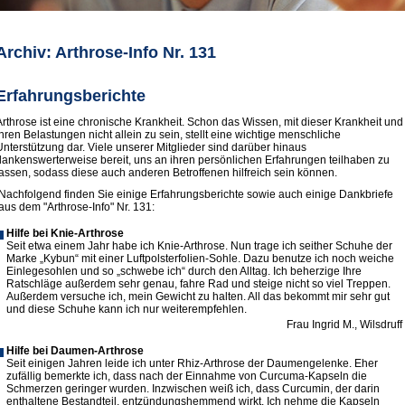
Archiv: Arthrose-Info Nr. 131
Erfahrungsberichte
Arthrose ist eine chronische Krankheit. Schon das Wissen, mit dieser Krankheit und
ihren Belastungen nicht allein zu sein, stellt eine wichtige menschliche
Unterstützung dar. Viele unserer Mitglieder sind darüber hinaus
dankenswerterweise bereit, uns an ihren persönlichen Erfahrungen teilhaben zu
lassen, sodass diese auch anderen Betroffenen hilfreich sein können.
Nachfolgend finden Sie einige Erfahrungsberichte sowie auch einige Dankbriefe
aus dem "Arthrose-Info" Nr. 131:
Hilfe bei Knie-Arthrose
Seit etwa einem Jahr habe ich Knie-Arthrose. Nun trage ich seither Schuhe der
Marke „Kybun“ mit einer Luftpolsterfolien-Sohle. Dazu benutze ich noch weiche
Einlegesohlen und so „schwebe ich“ durch den Alltag. Ich beherzige Ihre
Ratschläge außerdem sehr genau, fahre Rad und steige nicht so viel Treppen.
Außerdem versuche ich, mein Gewicht zu halten. All das bekommt mir sehr gut
und diese Schuhe kann ich nur weiterempfehlen.
Frau Ingrid M., Wilsdruff
Hilfe bei Daumen-Arthrose
Seit einigen Jahren leide ich unter Rhiz-Arthrose der Daumengelenke. Eher
zufällig bemerkte ich, dass nach der Einnahme von Curcuma-Kapseln die
Schmerzen geringer wurden. Inzwischen weiß ich, dass Curcumin, der darin
enthaltene Bestandteil, entzündungshemmend wirkt. Ich nehme die Kapseln