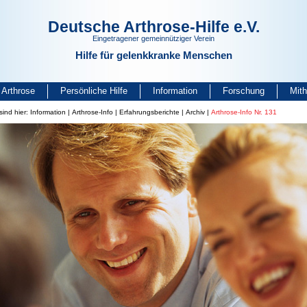
Deutsche Arthrose-Hilfe e.V.
Eingetragener gemeinnütziger Verein
Hilfe für gelenkkranke Menschen
Arthrose
Persönliche Hilfe
Information
Forschung
Mit
sind hier:
Information
|
Arthrose-Info
|
Erfahrungsberichte
|
Archiv
|
Arthrose-Info Nr. 131