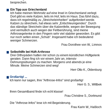
besprechen.
Ein Tipp aus Griechenland
Ich habe meinen Wohnsitz auf eine Insel in Griechenland verlegt.
Dort gibt es viele Katzen, teils im Hof, teils im Haus. Das führt dazu,
dass ich regelmäßig zu „Streicheleinheiten“ aufgefordert werde.
Katzen zu streicheln, hat etwas sehr „Entschleunigendes“. Durch
das ständige Streicheln über die Katzenfelle, wegen der Bewegung
und vermutlich auch wegen der Fellberührung, sind meine
Arthrosegelenke in den Fingern sehr viel stabiler geworden. Es gibt
nur noch selten einen „Schub“. Insgesamt habe ich bedeutend
weniger Schmerzen.
Frau Dorothee von W., Limnos
Selbsthilfe bei Hüft-Arthrose
Drei Orthopäden hatten mir schon zu einem künstlichen Hüftgelenk
geraten. Dann fing ich vor einem Jahr an, intensiv
Dehnungsübungen zu machen. Morgens und abends je eine
Minute. Meine Schmerzen sind weg!
Herr Otto K., Oldenburg
Großartig! ...
Ich kann nur sagen, Ihre "Arthrose-Infos" sind großartig!
Herr G. S., Wittbek
Ihren Gesamtband finde ich echt klasse!
Frau Christine S., Dortmund
Die "Arthrose-Infos" lese ich mit Begeisterung.
Frau Karin W., Haßloch