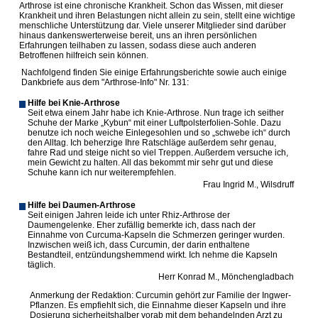
Arthrose ist eine chronische Krankheit. Schon das Wissen, mit dieser
Krankheit und ihren Belastungen nicht allein zu sein, stellt eine wichtige
menschliche Unterstützung dar. Viele unserer Mitglieder sind darüber
hinaus dankenswerterweise bereit, uns an ihren persönlichen
Erfahrungen teilhaben zu lassen, sodass diese auch anderen
Betroffenen hilfreich sein können.
Nachfolgend finden Sie einige Erfahrungsberichte sowie auch einige
Dankbriefe aus dem "Arthrose-Info" Nr. 131:
Hilfe bei Knie-Arthrose
Seit etwa einem Jahr habe ich Knie-Arthrose. Nun trage ich seither
Schuhe der Marke „Kybun“ mit einer Luftpolsterfolien-Sohle. Dazu
benutze ich noch weiche Einlegesohlen und so „schwebe ich“ durch
den Alltag. Ich beherzige Ihre Ratschläge außerdem sehr genau,
fahre Rad und steige nicht so viel Treppen. Außerdem versuche ich,
mein Gewicht zu halten. All das bekommt mir sehr gut und diese
Schuhe kann ich nur weiterempfehlen.
Frau Ingrid M., Wilsdruff
Hilfe bei Daumen-Arthrose
Seit einigen Jahren leide ich unter Rhiz-Arthrose der
Daumengelenke. Eher zufällig bemerkte ich, dass nach der
Einnahme von Curcuma-Kapseln die Schmerzen geringer wurden.
Inzwischen weiß ich, dass Curcumin, der darin enthaltene
Bestandteil, entzündungshemmend wirkt. Ich nehme die Kapseln
täglich.
Herr Konrad M., Mönchengladbach
Anmerkung der Redaktion: Curcumin gehört zur Familie der Ingwer-
Pflanzen. Es empfiehlt sich, die Einnahme dieser Kapseln und ihre
Dosierung sicherheitshalber vorab mit dem behandelnden Arzt zu