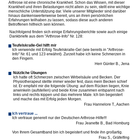
Arthrose ist eine chronische Krankheit. Schon das Wissen, mit dieser
Krankheit und ihren Belastungen nicht allein zu sein, stellt eine wichtige
menschliche Unterstützung dar. Viele unserer Mitglieder sind darüber
hinaus dankenswerterweise bereit, uns an ihren persönlichen
Erfahrungen teilhaben zu lassen, sodass diese auch anderen
Betroffenen hilfreich sein können.
Nachfolgend finden sich einige Erfahrungsberichte sowie auch einige
Dankbriefe aus dem "Arthrose-Info" Nr. 128:
Teufelskralle-Gel hilft mir
Ich verwende mit Erfolg Teufelskralle-Gel (wie bereits in "Arthrose-
Info" Nr. 61 und 123 erwähnt). Zurzeit habe ich keine Schmerzen in
den Fingern.
Herr Günter B., Jena
Nützliche Übungen
Ich hatte oft Schmerzen zwischen Wirbelsäule und Becken. Der
Physiotherapeut stellte immer wieder fest, dass mein Becken schief
ist. Er empfahl mir die folgende Übung: auf dem Rücken liegen, Knie
anwinkeln (aufstellen) und beide Knie zusammen entspannt nach
links und rechts kippen und das mehrere Male. Ich bin begeistert
und mache das mit Erfolg jeden Morgen.
Frau Hannelore T., Aachen
Ich vertraue ...
Ich vertraue generell nur der Deutschen Arthrose-Hilfe!!!
Frau Jeanette B., Bad Homburg
Von Ihrem Gesamtband bin ich begeistert und finde ihn großartig.
Frau S., Gräfelfing