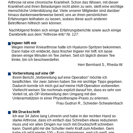
Arthrose ist eine chronische Krankheit. Schon das Wissen, mit dieser
Krankheit und ihren Belastungen nicht allein zu sein, stellt eine wichtige
menschliche Unterstützung dar. Viele unserer Mitglieder sind darüber
hinaus dankenswerterweise bereit, uns an ihren persönlichen
Erfahrungen teilhaben zu lassen, sodass diese auch anderen
Betroffenen hilfreich sein können.
Nachfolgend finden sich einige Erfahrungsberichte sowie auch einige
Dankbriefe aus dem "Arthrose-Info" Nr. 127:
Ingwer hilft mir
Wegen meiner Kniearthrose hatte ich Hyaluron-Spritzen bekommen.
Dann habe ich entdeckt, dass frischer Ingwer mir hilft. Ich lasse
diesen einige Minuten im Tee ziehen. Seit ich täglich diesen Tee
trinke, bin ich beschwerdefrei.
Herr Bernhard S., Rheda-W.
Vorbereitung auf eine OP
Ihrem Bericht „Vorbereitung auf eine Operation“ möchte ich
beipflichten. Vor zwei Jahren haben Sie mir wichtige Tipps gegeben.
Dadurch konnte ich mich gut auf meine Hüft-Operation vorbereiten.
Vielleicht weisen Sie nochmals explizit darauf hin, dass es sehr von
Vorteil ist, als OP-Vorbereitung den Umgang mit den
Unterarmstützen in einer Physiotherapie-Praxis zu erlernen.
Frau Gudrun R., Schieder-Schwalenbach
Mit Druckschrift
Ich war 34 Jahre lang Lehrerin und habe in der rechten Hand so
starke Arthrose, dass ich einfach das Schreiben etwas reduzieren
muss und vor allen Dingen nur noch mit Druckschrift schreiben
kann. Damit gibt mir die Schulter mehr Kraft zum Arbeiten. Gern
habe ich jetzt wieder 100,– Euro überwiesen, weil ich weiß, wie