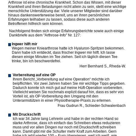
Arthrose ist eine chronische Krankheit. Schon das Wissen, mit dieser
Krankheit und ihren Belastungen nicht allein zu sein, stellt eine wichtige
menschliche Unterstützung dar. Viele unserer Mitglieder sind darüber
hinaus dankenswerterweise bereit, uns an ihren persönlichen
Erfahrungen teilhaben zu lassen, sodass diese auch anderen
Betroffenen hilfreich sein können.
Nachfolgend finden sich einige Erfahrungsberichte sowie auch einige
Dankbriefe aus dem "Arthrose-Info" Nr. 127:
Ingwer hilft mir
Wegen meiner Kniearthrose hatte ich Hyaluron-Spritzen bekommen.
Dann habe ich entdeckt, dass frischer Ingwer mir hilft. Ich lasse
diesen einige Minuten im Tee ziehen. Seit ich täglich diesen Tee
trinke, bin ich beschwerdefrei.
Herr Bernhard S., Rheda-W.
Vorbereitung auf eine OP
Ihrem Bericht „Vorbereitung auf eine Operation“ möchte ich
beipflichten. Vor zwei Jahren haben Sie mir wichtige Tipps gegeben.
Dadurch konnte ich mich gut auf meine Hüft-Operation vorbereiten.
Vielleicht weisen Sie nochmals explizit darauf hin, dass es sehr von
Vorteil ist, als OP-Vorbereitung den Umgang mit den
Unterarmstützen in einer Physiotherapie-Praxis zu erlernen.
Frau Gudrun R., Schieder-Schwalenbach
Mit Druckschrift
Ich war 34 Jahre lang Lehrerin und habe in der rechten Hand so
starke Arthrose, dass ich einfach das Schreiben etwas reduzieren
muss und vor allen Dingen nur noch mit Druckschrift schreiben
kann. Damit gibt mir die Schulter mehr Kraft zum Arbeiten. Gern
habe ich jetzt wieder 100,– Euro überwiesen, weil ich weiß, wie