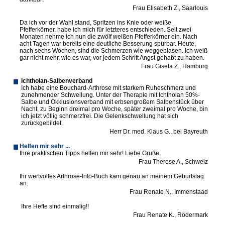
Frau Elisabeth Z., Saarlouis
Da ich vor der Wahl stand, Spritzen ins Knie oder weiße
Pfefferkörner, habe ich mich für letzteres entschieden. Seit zwei
Monaten nehme ich nun die zwölf weißen Pfefferkörner ein. Nach
acht Tagen war bereits eine deutliche Besserung spürbar. Heute,
nach sechs Wochen, sind die Schmerzen wie weggeblasen. Ich weiß
gar nicht mehr, wie es war, vor jedem Schritt Angst gehabt zu haben.
Frau Gisela Z., Hamburg
Ichtholan-Salbenverband
Ich habe eine Bouchard-Arthrose mit starkem Ruheschmerz und
zunehmender Schwellung. Unter der Therapie mit Ichtholan 50%-
Salbe und Okklusionsverband mit erbsengroßem Salbenstück über
Nacht, zu Beginn dreimal pro Woche, später zweimal pro Woche, bin
ich jetzt völlig schmerzfrei. Die Gelenkschwellung hat sich
zurückgebildet.
Herr Dr. med. Klaus G., bei Bayreuth
Helfen mir sehr ...
Ihre praktischen Tipps helfen mir sehr! Liebe Grüße,
Frau Therese A., Schweiz
Ihr wertvolles Arthrose-Info-Buch kam genau an meinem Geburtstag
an.
Frau Renate N., Immenstaad
Ihre Hefte sind einmalig!!
Frau Renate K., Rödermark