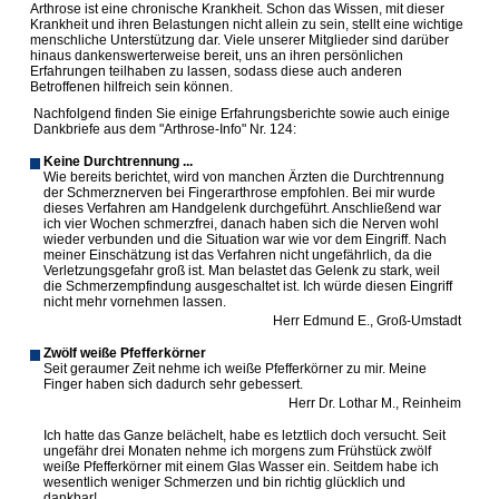
Arthrose ist eine chronische Krankheit. Schon das Wissen, mit dieser
Krankheit und ihren Belastungen nicht allein zu sein, stellt eine wichtige
menschliche Unterstützung dar. Viele unserer Mitglieder sind darüber
hinaus dankenswerterweise bereit, uns an ihren persönlichen
Erfahrungen teilhaben zu lassen, sodass diese auch anderen
Betroffenen hilfreich sein können.
Nachfolgend finden Sie einige Erfahrungsberichte sowie auch einige
Dankbriefe aus dem "Arthrose-Info" Nr. 124:
Keine Durchtrennung ...
Wie bereits berichtet, wird von manchen Ärzten die Durchtrennung
der Schmerznerven bei Fingerarthrose empfohlen. Bei mir wurde
dieses Verfahren am Handgelenk durchgeführt. Anschließend war
ich vier Wochen schmerzfrei, danach haben sich die Nerven wohl
wieder verbunden und die Situation war wie vor dem Eingriff. Nach
meiner Einschätzung ist das Verfahren nicht ungefährlich, da die
Verletzungsgefahr groß ist. Man belastet das Gelenk zu stark, weil
die Schmerzempfindung ausgeschaltet ist. Ich würde diesen Eingriff
nicht mehr vornehmen lassen.
Herr Edmund E., Groß-Umstadt
Zwölf weiße Pfefferkörner
Seit geraumer Zeit nehme ich weiße Pfefferkörner zu mir. Meine
Finger haben sich dadurch sehr gebessert.
Herr Dr. Lothar M., Reinheim
Ich hatte das Ganze belächelt, habe es letztlich doch versucht. Seit
ungefähr drei Monaten nehme ich morgens zum Frühstück zwölf
weiße Pfefferkörner mit einem Glas Wasser ein. Seitdem habe ich
wesentlich weniger Schmerzen und bin richtig glücklich und
dankbar!