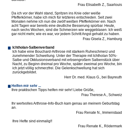
Frau Elisabeth Z., Saarlouis
Da ich vor der Wahl stand, Spritzen ins Knie oder weiße
Pfefferkörner, habe ich mich für letzteres entschieden. Seit zwei
Monaten nehme ich nun die zwölf weißen Pfefferkörner ein. Nach
acht Tagen war bereits eine deutliche Besserung spürbar. Heute,
nach sechs Wochen, sind die Schmerzen wie weggeblasen. Ich weiß
gar nicht mehr, wie es war, vor jedem Schritt Angst gehabt zu haben.
Frau Gisela Z., Hamburg
Ichtholan-Salbenverband
Ich habe eine Bouchard-Arthrose mit starkem Ruheschmerz und
zunehmender Schwellung. Unter der Therapie mit Ichtholan 50%-
Salbe und Okklusionsverband mit erbsengroßem Salbenstück über
Nacht, zu Beginn dreimal pro Woche, später zweimal pro Woche, bin
ich jetzt völlig schmerzfrei. Die Gelenkschwellung hat sich
zurückgebildet.
Herr Dr. med. Klaus G., bei Bayreuth
Helfen mir sehr ...
Ihre praktischen Tipps helfen mir sehr! Liebe Grüße,
Frau Therese A., Schweiz
Ihr wertvolles Arthrose-Info-Buch kam genau an meinem Geburtstag
an.
Frau Renate N., Immenstaad
Ihre Hefte sind einmalig!!
Frau Renate K., Rödermark