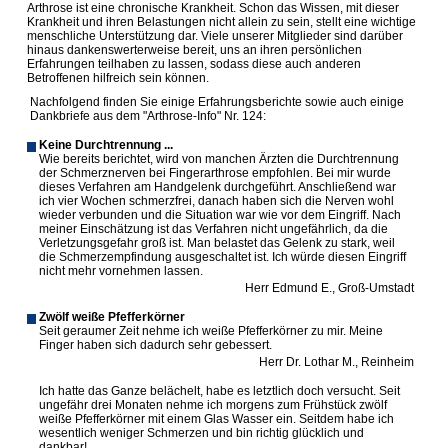
Arthrose ist eine chronische Krankheit. Schon das Wissen, mit dieser
Krankheit und ihren Belastungen nicht allein zu sein, stellt eine wichtige
menschliche Unterstützung dar. Viele unserer Mitglieder sind darüber
hinaus dankenswerterweise bereit, uns an ihren persönlichen
Erfahrungen teilhaben zu lassen, sodass diese auch anderen
Betroffenen hilfreich sein können.
Nachfolgend finden Sie einige Erfahrungsberichte sowie auch einige
Dankbriefe aus dem "Arthrose-Info" Nr. 124:
Keine Durchtrennung ...
Wie bereits berichtet, wird von manchen Ärzten die Durchtrennung
der Schmerznerven bei Fingerarthrose empfohlen. Bei mir wurde
dieses Verfahren am Handgelenk durchgeführt. Anschließend war
ich vier Wochen schmerzfrei, danach haben sich die Nerven wohl
wieder verbunden und die Situation war wie vor dem Eingriff. Nach
meiner Einschätzung ist das Verfahren nicht ungefährlich, da die
Verletzungsgefahr groß ist. Man belastet das Gelenk zu stark, weil
die Schmerzempfindung ausgeschaltet ist. Ich würde diesen Eingriff
nicht mehr vornehmen lassen.
Herr Edmund E., Groß-Umstadt
Zwölf weiße Pfefferkörner
Seit geraumer Zeit nehme ich weiße Pfefferkörner zu mir. Meine
Finger haben sich dadurch sehr gebessert.
Herr Dr. Lothar M., Reinheim
Ich hatte das Ganze belächelt, habe es letztlich doch versucht. Seit
ungefähr drei Monaten nehme ich morgens zum Frühstück zwölf
weiße Pfefferkörner mit einem Glas Wasser ein. Seitdem habe ich
wesentlich weniger Schmerzen und bin richtig glücklich und
dankbar!