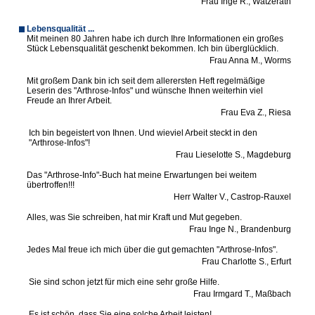
Frau Inge R., Watzerath
Lebensqualität ...
Mit meinen 80 Jahren habe ich durch Ihre Informationen ein großes
Stück Lebensqualität geschenkt bekommen. Ich bin überglücklich.
Frau Anna M., Worms
Mit großem Dank bin ich seit dem allerersten Heft regelmäßige
Leserin des "Arthrose-Infos" und wünsche Ihnen weiterhin viel
Freude an Ihrer Arbeit.
Frau Eva Z., Riesa
Ich bin begeistert von Ihnen. Und wieviel Arbeit steckt in den
"Arthrose-Infos"!
Frau Lieselotte S., Magdeburg
Das "Arthrose-Info"-Buch hat meine Erwartungen bei weitem
übertroffen!!!
Herr Walter V., Castrop-Rauxel
Alles, was Sie schreiben, hat mir Kraft und Mut gegeben.
Frau Inge N., Brandenburg
Jedes Mal freue ich mich über die gut gemachten "Arthrose-Infos".
Frau Charlotte S., Erfurt
Sie sind schon jetzt für mich eine sehr große Hilfe.
Frau Irmgard T., Maßbach
Es ist schön, dass Sie eine solche Arbeit leisten!