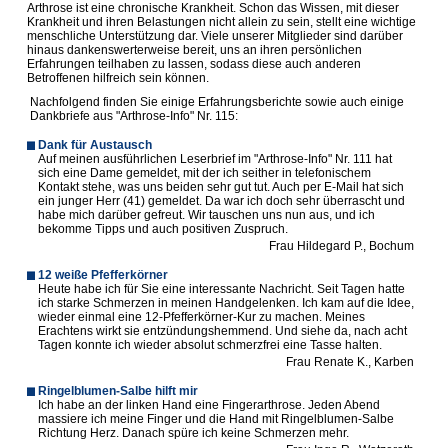
Arthrose ist eine chronische Krankheit. Schon das Wissen, mit dieser
Krankheit und ihren Belastungen nicht allein zu sein, stellt eine wichtige
menschliche Unterstützung dar. Viele unserer Mitglieder sind darüber
hinaus dankenswerterweise bereit, uns an ihren persönlichen
Erfahrungen teilhaben zu lassen, sodass diese auch anderen
Betroffenen hilfreich sein können.
Nachfolgend finden Sie einige Erfahrungsberichte sowie auch einige
Dankbriefe aus "Arthrose-Info" Nr. 115:
Dank für Austausch
Auf meinen ausführlichen Leserbrief im "Arthrose-Info" Nr. 111 hat
sich eine Dame gemeldet, mit der ich seither in telefonischem
Kontakt stehe, was uns beiden sehr gut tut. Auch per E-Mail hat sich
ein junger Herr (41) gemeldet. Da war ich doch sehr überrascht und
habe mich darüber gefreut. Wir tauschen uns nun aus, und ich
bekomme Tipps und auch positiven Zuspruch.
Frau Hildegard P., Bochum
12 weiße Pfefferkörner
Heute habe ich für Sie eine interessante Nachricht. Seit Tagen hatte
ich starke Schmerzen in meinen Handgelenken. Ich kam auf die Idee,
wieder einmal eine 12-Pfefferkörner-Kur zu machen. Meines
Erachtens wirkt sie entzündungshemmend. Und siehe da, nach acht
Tagen konnte ich wieder absolut schmerzfrei eine Tasse halten.
Frau Renate K., Karben
Ringelblumen-Salbe hilft mir
Ich habe an der linken Hand eine Fingerarthrose. Jeden Abend
massiere ich meine Finger und die Hand mit Ringelblumen-Salbe
Richtung Herz. Danach spüre ich keine Schmerzen mehr.