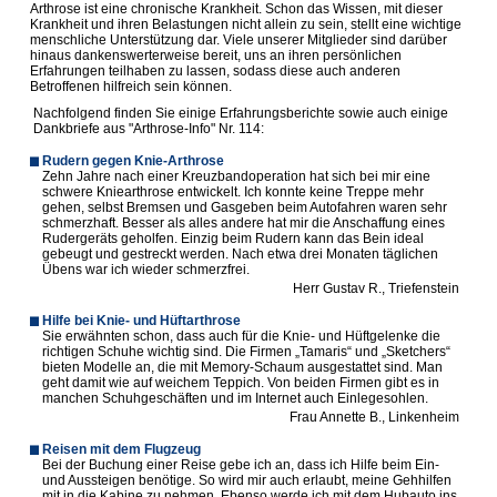
Arthrose ist eine chronische Krankheit. Schon das Wissen, mit dieser
Krankheit und ihren Belastungen nicht allein zu sein, stellt eine wichtige
menschliche Unterstützung dar. Viele unserer Mitglieder sind darüber
hinaus dankenswerterweise bereit, uns an ihren persönlichen
Erfahrungen teilhaben zu lassen, sodass diese auch anderen
Betroffenen hilfreich sein können.
Nachfolgend finden Sie einige Erfahrungsberichte sowie auch einige
Dankbriefe aus "Arthrose-Info" Nr. 114:
Rudern gegen Knie-Arthrose
Zehn Jahre nach einer Kreuzbandoperation hat sich bei mir eine
schwere Kniearthrose entwickelt. Ich konnte keine Treppe mehr
gehen, selbst Bremsen und Gasgeben beim Autofahren waren sehr
schmerzhaft. Besser als alles andere hat mir die Anschaffung eines
Rudergeräts geholfen. Einzig beim Rudern kann das Bein ideal
gebeugt und gestreckt werden. Nach etwa drei Monaten täglichen
Übens war ich wieder schmerzfrei.
Herr Gustav R., Triefenstein
Hilfe bei Knie- und Hüftarthrose
Sie erwähnten schon, dass auch für die Knie- und Hüftgelenke die
richtigen Schuhe wichtig sind. Die Firmen „Tamaris“ und „Sketchers“
bieten Modelle an, die mit Memory-Schaum ausgestattet sind. Man
geht damit wie auf weichem Teppich. Von beiden Firmen gibt es in
manchen Schuhgeschäften und im Internet auch Einlegesohlen.
Frau Annette B., Linkenheim
Reisen mit dem Flugzeug
Bei der Buchung einer Reise gebe ich an, dass ich Hilfe beim Ein-
und Aussteigen benötige. So wird mir auch erlaubt, meine Gehhilfen
mit in die Kabine zu nehmen. Ebenso werde ich mit dem Hubauto ins