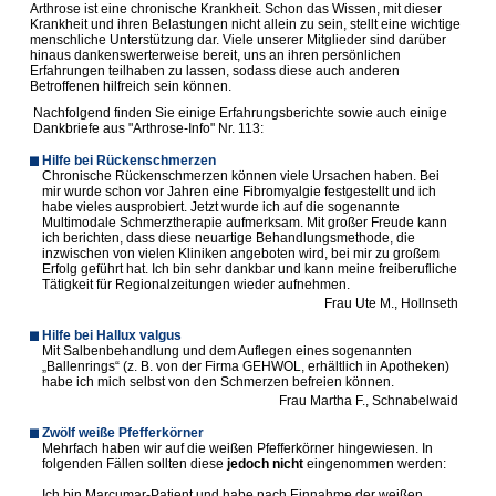
Arthrose ist eine chronische Krankheit. Schon das Wissen, mit dieser
Krankheit und ihren Belastungen nicht allein zu sein, stellt eine wichtige
menschliche Unterstützung dar. Viele unserer Mitglieder sind darüber
hinaus dankenswerterweise bereit, uns an ihren persönlichen
Erfahrungen teilhaben zu lassen, sodass diese auch anderen
Betroffenen hilfreich sein können.
Nachfolgend finden Sie einige Erfahrungsberichte sowie auch einige
Dankbriefe aus "Arthrose-Info" Nr. 113:
Hilfe bei Rückenschmerzen
Chronische Rückenschmerzen können viele Ursachen haben. Bei
mir wurde schon vor Jahren eine Fibromyalgie festgestellt und ich
habe vieles ausprobiert. Jetzt wurde ich auf die sogenannte
Multimodale Schmerztherapie aufmerksam. Mit großer Freude kann
ich berichten, dass diese neuartige Behandlungsmethode, die
inzwischen von vielen Kliniken angeboten wird, bei mir zu großem
Erfolg geführt hat. Ich bin sehr dankbar und kann meine freiberufliche
Tätigkeit für Regionalzeitungen wieder aufnehmen.
Frau Ute M., Hollnseth
Hilfe bei Hallux valgus
Mit Salbenbehandlung und dem Auflegen eines sogenannten
„Ballenrings“ (z. B. von der Firma GEHWOL, erhältlich in Apotheken)
habe ich mich selbst von den Schmerzen befreien können.
Frau Martha F., Schnabelwaid
Zwölf weiße Pfefferkörner
Mehrfach haben wir auf die weißen Pfefferkörner hingewiesen. In
folgenden Fällen sollten diese
jedoch nicht
eingenommen werden:
Ich bin Marcumar-Patient und habe nach Einnahme der weißen