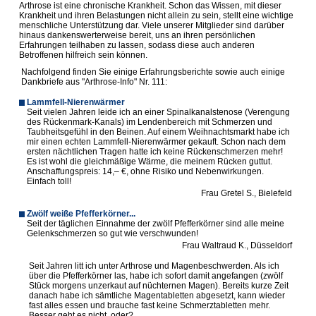
Arthrose ist eine chronische Krankheit. Schon das Wissen, mit dieser
Krankheit und ihren Belastungen nicht allein zu sein, stellt eine wichtige
menschliche Unterstützung dar. Viele unserer Mitglieder sind darüber
hinaus dankenswerterweise bereit, uns an ihren persönlichen
Erfahrungen teilhaben zu lassen, sodass diese auch anderen
Betroffenen hilfreich sein können.
Nachfolgend finden Sie einige Erfahrungsberichte sowie auch einige
Dankbriefe aus "Arthrose-Info" Nr. 111:
Lammfell-Nierenwärmer
Seit vielen Jahren leide ich an einer Spinalkanalstenose (Verengung
des Rückenmark-Kanals) im Lendenbereich mit Schmerzen und
Taubheitsgefühl in den Beinen. Auf einem Weihnachtsmarkt habe ich
mir einen echten Lammfell-Nierenwärmer gekauft. Schon nach dem
ersten nächtlichen Tragen hatte ich keine Rückenschmerzen mehr!
Es ist wohl die gleichmäßige Wärme, die meinem Rücken guttut.
Anschaffungspreis: 14,– €, ohne Risiko und Nebenwirkungen.
Einfach toll!
Frau Gretel S., Bielefeld
Zwölf weiße Pfefferkörner...
Seit der täglichen Einnahme der zwölf Pfefferkörner sind alle meine
Gelenkschmerzen so gut wie verschwunden!
Frau Waltraud K., Düsseldorf
Seit Jahren litt ich unter Arthrose und Magenbeschwerden. Als ich
über die Pfefferkörner las, habe ich sofort damit angefangen (zwölf
Stück morgens unzerkaut auf nüchternen Magen). Bereits kurze Zeit
danach habe ich sämtliche Magentabletten abgesetzt, kann wieder
fast alles essen und brauche fast keine Schmerztabletten mehr.
Besser geht es nicht, oder?