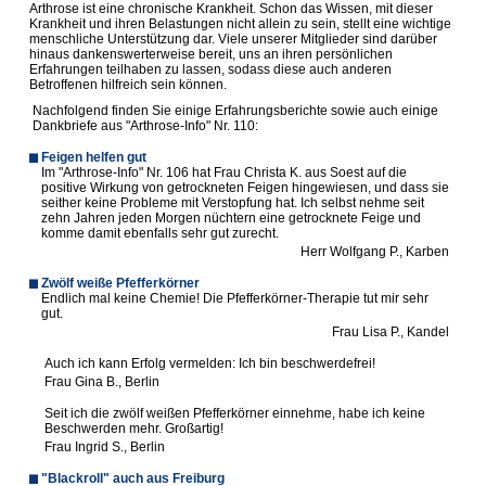
Arthrose ist eine chronische Krankheit. Schon das Wissen, mit dieser
Krankheit und ihren Belastungen nicht allein zu sein, stellt eine wichtige
menschliche Unterstützung dar. Viele unserer Mitglieder sind darüber
hinaus dankenswerterweise bereit, uns an ihren persönlichen
Erfahrungen teilhaben zu lassen, sodass diese auch anderen
Betroffenen hilfreich sein können.
Nachfolgend finden Sie einige Erfahrungsberichte sowie auch einige
Dankbriefe aus "Arthrose-Info" Nr. 110:
Feigen helfen gut
I
m "Arthrose-Info" Nr. 106 hat Frau Christa K. aus Soest auf die
positive Wirkung von getrockneten Feigen hingewiesen, und dass sie
seither keine Probleme mit Verstopfung hat. Ich selbst nehme seit
zehn Jahren jeden Morgen nüchtern eine getrocknete Feige und
komme damit ebenfalls sehr gut zurecht
.
Herr Wolfgang P., Karben
Zwölf weiße Pfefferkörner
E
ndlich mal keine Chemie! Die Pfefferkörner-Therapie tut mir sehr
gut.
Frau Lisa P., Kandel
Auch ich kann Erfolg vermelden: Ich bin beschwerdefrei!
Frau Gina B., Berlin
Seit ich die zwölf weißen Pfefferkörner einnehme, habe ich keine
Beschwerden mehr. Großartig!
Frau Ingrid S., Berlin
"Blackroll" auch aus Freiburg