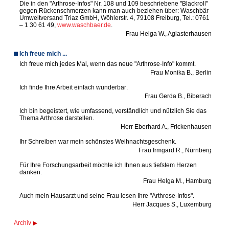
Die
in den "Arthrose-Infos" Nr. 108 und 109 beschriebene "Blackroll"
gegen Rückenschmerzen kann man auch beziehen über: Waschbär
Umweltversand Triaz GmbH, Wöhlerstr. 4, 79108 Freiburg, Tel.: 0761
– 1 30 61 49,
www.waschbaer.de
.
Frau Helga W., Aglasterhausen
Ich freue mich ...
I
ch freue mich jedes Mal, wenn das neue "Arthrose-Info" kommt
.
Frau Monika B., Berlin
I
ch finde Ihre Arbeit einfach wunderbar
.
Frau Gerda B., Biberach
I
ch bin begeistert, wie umfassend, verständlich und nützlich Sie das
Thema Arthrose darstellen
.
Herr Eberhard A., Frickenhausen
I
hr Schreiben war mein schönstes Weihnachtsgeschenk
.
Frau Irmgard R., Nürnberg
F
ür Ihre Forschungsarbeit möchte ich Ihnen aus tiefstem Herzen
danken
.
Frau Helga M., Hamburg
A
uch mein Hausarzt und seine Frau lesen Ihre "Arthrose-Infos"
.
Herr Jacques S., Luxemburg
Archiv