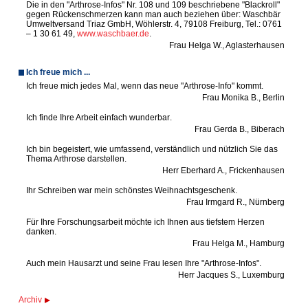
Die
in den "Arthrose-Infos" Nr. 108 und 109 beschriebene "Blackroll"
gegen Rückenschmerzen kann man auch beziehen über: Waschbär
Umweltversand Triaz GmbH, Wöhlerstr. 4, 79108 Freiburg, Tel.: 0761
– 1 30 61 49,
www.waschbaer.de
.
Frau Helga W., Aglasterhausen
Ich freue mich ...
I
ch freue mich jedes Mal, wenn das neue "Arthrose-Info" kommt
.
Frau Monika B., Berlin
I
ch finde Ihre Arbeit einfach wunderbar
.
Frau Gerda B., Biberach
I
ch bin begeistert, wie umfassend, verständlich und nützlich Sie das
Thema Arthrose darstellen
.
Herr Eberhard A., Frickenhausen
I
hr Schreiben war mein schönstes Weihnachtsgeschenk
.
Frau Irmgard R., Nürnberg
F
ür Ihre Forschungsarbeit möchte ich Ihnen aus tiefstem Herzen
danken
.
Frau Helga M., Hamburg
A
uch mein Hausarzt und seine Frau lesen Ihre "Arthrose-Infos"
.
Herr Jacques S., Luxemburg
Archiv