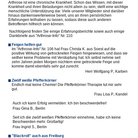
Arthrose ist eine chronische Krankheit. Schon das Wissen, mit dieser
Krankheit und ihren Belastungen nicht allein zu sein, stellt eine wichtige
menschliche Unterstützung dar. Viele unserer Mitglieder sind darüber
hinaus dankenswerterweise bereit, uns an ihren persönlichen
Erfahrungen teilhaben zu lassen, sodass diese auch anderen
Betroffenen hilfreich sein können.
Nachfolgend finden Sie einige Erfahrungsberichte sowie auch einige
Dankbriefe aus "Arthrose-Info" Nr. 110:
Feigen helfen gut
I
m "Arthrose-Info" Nr. 106 hat Frau Christa K. aus Soest auf die
positive Wirkung von getrockneten Feigen hingewiesen, und dass sie
seither keine Probleme mit Verstopfung hat. Ich selbst nehme seit
zehn Jahren jeden Morgen nüchtern eine getrocknete Feige und
komme damit ebenfalls sehr gut zurecht
.
Herr Wolfgang P., Karben
Zwölf weiße Pfefferkörner
E
ndlich mal keine Chemie! Die Pfefferkörner-Therapie tut mir sehr
gut.
Frau Lisa P., Kandel
Auch ich kann Erfolg vermelden: Ich bin beschwerdefrei!
Frau Gina B., Berlin
Seit ich die zwölf weißen Pfefferkörner einnehme, habe ich keine
Beschwerden mehr. Großartig!
Frau Ingrid S., Berlin
"Blackroll" auch aus Freiburg