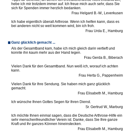
hebe ich mir trotzdem immer auf. Ich freue mich auch sehr, dass Sie
sich für Spenden immer herzlich bedank
en.
Frau Helgard B.-W., Leverkusen
Ich
habe eigentlich überall Arthrose. Wenn ich helfen kann, dass es
bei anderen nicht so weit kommen wird, bin ich froh
.
Frau Urda E., Hamburg
Ganz glücklich gemacht ...
Als
der Gesamtband kam, habe ich mich gleich darin vertieft und
konnte ihn kaum mehr aus der Hand
legen.
Frau Gerda B., Biberach
Vielen Dank für den Gesamtband. Nun weiß ich, worauf ich achten
kann.
Frau Herta G., Pappenheim
Vielen
Dank für Ihre Sendung. Sie haben mich ganz glücklich
gema
cht.
Frau Elisabeth M., Hamburg
Ich wünsche Ihnen Gottes Segen für Ihren Dienst.
Sr. Gertrud W., Marburg
Ich
möchte Ihnen einmal sagen, dass die Deutsche Arthrose-Hilfe ein
sehr menschenfreundlicher Verein ist. Danke, dass Sie Ihre ganze
Kraft und Ihr ganzes Können hinein
stecken.
Frau Elisabeth M., Hamburg