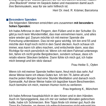
„ihre Blackroll“ immer im Gepäck dabei und massieren damit auch
ihre Beinmuskeln, was für sie sehr hilfreich ist
.
Herr Dr. med. R. Krämer, Barcelona
Besondere Spenden
Die folgenden Stimmen erreichten uns zusammen
mit besonders
hohen Spenden
:
Ich
habe Arthrose in den Fingern, den Füßen und in der Schulter. Es
gibt ja noch kein Wundermittel, das man einnehmen kann, und alles
wäre wieder gut. Darum möchte ich mit meiner Spende die
Forschung unterstützen. Das ist mir ganz wichtig. Ich bin erst 55 und
möchte den Kopf noch nicht in den Sand stecken. Auch schaue ich
immer, was kann ich alles machen, und entscheide dann, was das
Richtige für mich persönlich ist. Wenn ich mit dem Fahrrad unterwegs
bin, fahre ich nicht große Bergstrecken, sondern schaue, dass ich
relativ ebene Strecken befahre. Dann fühle ich mich gut, ich habe
mich bewegt und bin stolz
darauf.
Frau Heike S., Oyten
Wenn i
ch mit meiner Spende helfen kann, freut mich das sehr. Auf
diese Weise kann ich etwas Gutes tun. Ich bin 76 Jahre alt und
mache jeden Morgen fast eine Stunde Meditation und danach noch
Gymnastik. Auf diese Weise habe ich tagsüber kaum Beschwerden.
Auch bemühe ich mich, meinen Humor nicht zu verlieren
.
Frau Ingeborg K., München
Ich
habe Arthrose hauptsächlich in den Knien und in den Händen.
Auch im Sprunggelenk, das ich mir vor sieben Monaten gebrochen
hatte, habe ich Schmerzen. Ihre Tipps finde ich immer gut. Auch die
Tipps für Gelenke, an denen ich erfreulicherweise nicht erkrankt bin,