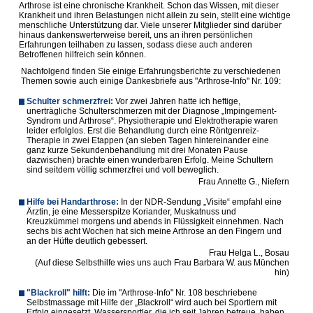
Arthrose ist eine chronische Krankheit. Schon das Wissen, mit dieser
Krankheit und ihren Belastungen nicht allein zu sein, stellt eine wichtige
menschliche Unterstützung dar. Viele unserer Mitglieder sind darüber
hinaus dankenswerterweise bereit, uns an ihren persönlichen
Erfahrungen teilhaben zu lassen, sodass diese auch anderen
Betroffenen hilfreich sein können.
Nachfolgend finden Sie einige Erfahrungsberichte zu verschiedenen
Themen sowie auch einige Dankesbriefe aus "Arthrose-Info" Nr. 109:
Schulter schmerzfrei:
Vor
zwei Jahren hatte ich heftige,
unerträgliche Schulterschmerzen mit der Diagnose „Impingement-
Syndrom und Arthrose“. Physiotherapie und Elektrotherapie waren
leider erfolglos. Erst die Behandlung durch eine Röntgenreiz-
Therapie in zwei Etappen (an sieben Tagen hintereinander eine
ganz kurze Sekundenbehandlung mit drei Monaten Pause
dazwischen) brachte einen wunderbaren Erfolg. Meine Schultern
sind seitdem völlig schmerzfrei und voll
beweglich
.
Frau Annette G., Niefern
Hilfe bei Handarthrose:
In
der NDR-Sendung „Visite“ empfahl eine
Ärztin, je eine Messerspitze Koriander, Muskatnuss und
Kreuzkümmel morgens und abends in Flüssigkeit einnehmen. Nach
sechs bis acht Wochen hat sich meine Arthrose an den Fingern und
an der Hüfte deutlich gebessert
.
Frau Helga L., Bosau
(Auf diese Selbsthilfe wies uns auch Frau Barbara W. aus München
hin)
"Blackroll" hilft
:
Die
im "Arthrose-Info" Nr. 108 beschriebene
Selbstmassage mit Hilfe der „Blackroll“ wird auch bei Sportlern mit
Erfolg eingesetzt. Wassersportler, die ich seit Jahren betreue, haben