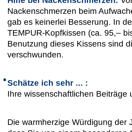
Hilfe bei Nackenschmerzen
:
Vor
Nackenschme
rzen beim Aufwach
gab es keinerlei Besserung. In d
TEMPUR-Kopfkissen (ca. 95,– bi
Benutzung dieses Kissens sind 
verschwunden
.
Schätze ich sehr ... :
Ihre w
issenschaftlichen Beiträge 
Die w
armherzige Würdigung der J