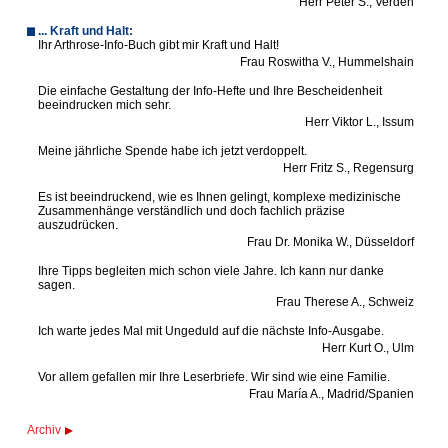
Herr Peter S., Verden
... Kraft und Halt:
Ihr Arthrose-Info-Buch gibt mir Kraft und Halt!
Frau Roswitha V., Hummelshain
Die einfache Gestaltung der Info-Hefte und Ihre Bescheidenheit
beeindrucken mich sehr.
Herr Viktor L., Issum
Meine jährliche Spende habe ich jetzt verdoppelt.
Herr Fritz S., Regensurg
Es ist beeindruckend, wie es Ihnen gelingt, komplexe medizinische
Zusammenhänge verständlich und doch fachlich präzise
auszudrücken.
Frau Dr. Monika W., Düsseldorf
Ihre Tipps begleiten mich schon viele Jahre. Ich kann nur danke
sagen.
Frau Therese A., Schweiz
Ich warte jedes Mal mit Ungeduld auf die nächste Info-Ausgabe.
Herr Kurt O., Ulm
Vor allem gefallen mir Ihre Leserbriefe. Wir sind wie eine Familie.
Frau María A., Madrid/Spanien
Archiv