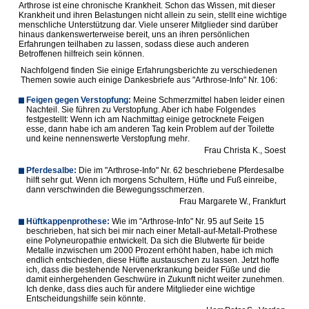
Arthrose ist eine chronische Krankheit. Schon das Wissen, mit dieser
Krankheit und ihren Belastungen nicht allein zu sein, stellt eine wichtige
menschliche Unterstützung dar. Viele unserer Mitglieder sind darüber
hinaus dankenswerterweise bereit, uns an ihren persönlichen
Erfahrungen teilhaben zu lassen, sodass diese auch anderen
Betroffenen hilfreich sein können.
Nachfolgend finden Sie einige Erfahrungsberichte zu verschiedenen
Themen sowie auch einige Dankesbriefe aus "Arthrose-Info" Nr. 106:
Feigen gegen Verstopfung:
Meine Schmerzmittel haben leider einen
Nachteil. Sie führen zu Verstopfung. Aber ich habe Folgendes
festgestellt: Wenn ich am Nachmittag einige getrocknete Feigen
esse, dann habe ich am anderen Tag kein Problem auf der Toilette
und keine nennenswerte Verstopfung mehr
.
Frau Christa K., Soest
Pferdesalbe:
Die im "Arthrose-Info" Nr. 62 beschriebene Pferdesalbe
hilft sehr gut. Wenn ich morgens Schultern, Hüfte und Fuß einreibe,
dann verschwinden die Bewegungsschmerzen
.
Frau Margarete W., Frankfurt
Hüftkappenprothese
:
Wie im "Arthrose-Info" Nr. 95 auf Seite 15
beschrieben, hat sich bei mir nach einer Metall-auf-Metall-Prothese
eine Polyneuropathie entwickelt. Da sich die Blutwerte für beide
Metalle inzwischen um 2000 Prozent erhöht haben, habe ich mich
endlich entschieden, diese Hüfte austauschen zu lassen. Jetzt hoffe
ich, dass die bestehende Nervenerkrankung beider Füße und die
damit einhergehenden Geschwüre in Zukunft nicht weiter zunehmen.
Ich denke, dass dies auch für andere Mitglieder eine wichtige
Entscheidungshilfe sein könnte.