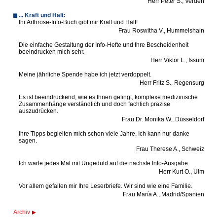
Herr Peter S., Verden
... Kraft und Halt:
Ihr Arthrose-Info-Buch gibt mir Kraft und Halt!
Frau Roswitha V., Hummelshain
Die einfache Gestaltung der Info-Hefte und Ihre Bescheidenheit
beeindrucken mich sehr.
Herr Viktor L., Issum
Meine jährliche Spende habe ich jetzt verdoppelt.
Herr Fritz S., Regensurg
Es ist beeindruckend, wie es Ihnen gelingt, komplexe medizinische
Zusammenhänge verständlich und doch fachlich präzise
auszudrücken.
Frau Dr. Monika W., Düsseldorf
Ihre Tipps begleiten mich schon viele Jahre. Ich kann nur danke
sagen.
Frau Therese A., Schweiz
Ich warte jedes Mal mit Ungeduld auf die nächste Info-Ausgabe.
Herr Kurt O., Ulm
Vor allem gefallen mir Ihre Leserbriefe. Wir sind wie eine Familie.
Frau María A., Madrid/Spanien
Archiv