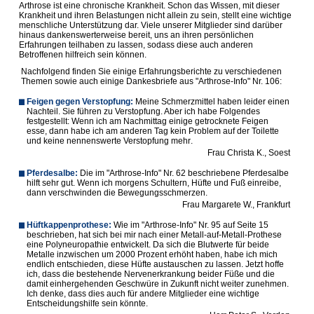
Arthrose ist eine chronische Krankheit. Schon das Wissen, mit dieser
Krankheit und ihren Belastungen nicht allein zu sein, stellt eine wichtige
menschliche Unterstützung dar. Viele unserer Mitglieder sind darüber
hinaus dankenswerterweise bereit, uns an ihren persönlichen
Erfahrungen teilhaben zu lassen, sodass diese auch anderen
Betroffenen hilfreich sein können.
Nachfolgend finden Sie einige Erfahrungsberichte zu verschiedenen
Themen sowie auch einige Dankesbriefe aus "Arthrose-Info" Nr. 106:
Feigen gegen Verstopfung:
Meine Schmerzmittel haben leider einen
Nachteil. Sie führen zu Verstopfung. Aber ich habe Folgendes
festgestellt: Wenn ich am Nachmittag einige getrocknete Feigen
esse, dann habe ich am anderen Tag kein Problem auf der Toilette
und keine nennenswerte Verstopfung mehr
.
Frau Christa K., Soest
Pferdesalbe:
Die im "Arthrose-Info" Nr. 62 beschriebene Pferdesalbe
hilft sehr gut. Wenn ich morgens Schultern, Hüfte und Fuß einreibe,
dann verschwinden die Bewegungsschmerzen
.
Frau Margarete W., Frankfurt
Hüftkappenprothese
:
Wie im "Arthrose-Info" Nr. 95 auf Seite 15
beschrieben, hat sich bei mir nach einer Metall-auf-Metall-Prothese
eine Polyneuropathie entwickelt. Da sich die Blutwerte für beide
Metalle inzwischen um 2000 Prozent erhöht haben, habe ich mich
endlich entschieden, diese Hüfte austauschen zu lassen. Jetzt hoffe
ich, dass die bestehende Nervenerkrankung beider Füße und die
damit einhergehenden Geschwüre in Zukunft nicht weiter zunehmen.
Ich denke, dass dies auch für andere Mitglieder eine wichtige
Entscheidungshilfe sein könnte.