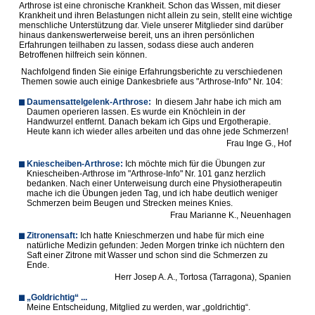
Arthrose ist eine chronische Krankheit. Schon das Wissen, mit dieser
Krankheit und ihren Belastungen nicht allein zu sein, stellt eine wichtige
menschliche Unterstützung dar. Viele unserer Mitglieder sind darüber
hinaus dankenswerterweise bereit, uns an ihren persönlichen
Erfahrungen teilhaben zu lassen, sodass diese auch anderen
Betroffenen hilfreich sein können.
Nachfolgend finden Sie einige Erfahrungsberichte zu verschiedenen
Themen sowie auch einige Dankesbriefe aus "Arthrose-Info" Nr. 104:
Daumensattelgelenk-Arthrose:
In diesem Jahr habe ich mich am
Daumen operieren lassen. Es wurde ein Knöchlein in der
Handwurzel entfernt. Danach bekam ich Gips und Ergotherapie.
Heute kann ich wieder alles arbeiten und das ohne jede Schmerzen!
Frau Inge G., Hof
Kniescheiben-Arthrose:
Ich möchte mich für die Übungen zur
Kniescheiben-Arthrose im "Arthrose-Info" Nr. 101 ganz herzlich
bedanken. Nach einer Unterweisung durch eine Physiotherapeutin
mache ich die Übungen jeden Tag, und ich habe deutlich weniger
Schmerzen beim Beugen und Strecken meines Knies.
Frau Marianne K., Neuenhagen
Zitronensaft
:
Ich hatte Knieschmerzen und habe für mich eine
natürliche Medizin gefunden: Jeden Morgen trinke ich nüchtern den
Saft einer Zitrone mit Wasser und schon sind die Schmerzen zu
Ende.
Herr Josep A. A., Tortosa (Tarragona), Spanien
„Goldrichtig
“ ...
Meine Entscheidung, Mitglied zu werden, war „goldrichtig“.