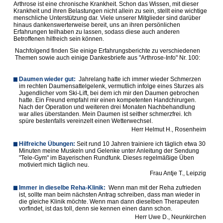
Arthrose ist eine chronische Krankheit. Schon das Wissen, mit dieser
Krankheit und ihren Belastungen nicht allein zu sein, stellt eine wichtige
menschliche Unterstützung dar. Viele unserer Mitglieder sind darüber
hinaus dankenswerterweise bereit, uns an ihren persönlichen
Erfahrungen teilhaben zu lassen, sodass diese auch anderen
Betroffenen hilfreich sein können.
Nachfolgend finden Sie einige Erfahrungsberichte zu verschiedenen
Themen sowie auch einige Dankesbriefe aus "Arthrose-Info" Nr. 100:
Daumen wieder gut:
Jahrelang hatte ich immer wieder Schmerzen
im rechten Daumensattelgelenk, vermutlich infolge eines Sturzes als
Jugendlicher vom Ski-Lift, bei dem ich mir den Daumen gebrochen
hatte. Ein Freund empfahl mir einen kompetenten Handchirurgen.
Nach der Operation und weiteren drei Monaten Nachbehandlung
war alles überstanden. Mein Daumen ist seither schmerzfrei. Ich
spüre bestenfalls vereinzelt einen Wetterwechsel.
Herr Helmut H., Rosenheim
Hilfreiche Übungen:
Seit rund 10 Jahren trainiere ich täglich etwa 30
Minuten meine Muskeln und Gelenke unter Anleitung der Sendung
"Tele-Gym" im Bayerischen Rundfunk. Dieses regelmäßige Üben
motiviert mich täglich neu.
Frau Antje T., Leipzig
Immer in dieselbe Reha-Klinik:
Wenn man mit der Reha zufrieden
ist, sollte man beim nächsten Antrag schreiben, dass man wieder in
die gleiche Klinik möchte. Wenn man dann dieselben Therapeuten
vorfindet, ist das toll, denn sie kennen einen dann schon.
Herr Uwe D., Neunkirchen