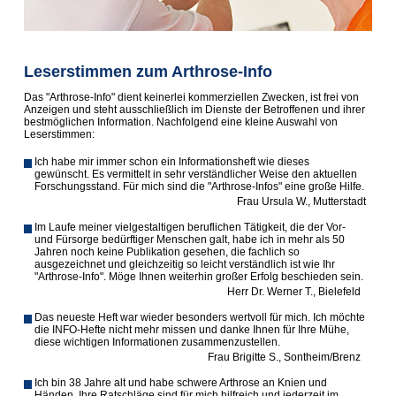
Leserstimmen zum Arthrose-Info
Das "Arthrose-Info" dient keinerlei kommerziellen Zwecken, ist frei von
Anzeigen und steht ausschließlich im Dienste der Betroffenen und ihrer
bestmöglichen Information. Nachfolgend eine kleine Auswahl von
Leserstimmen:
Ich habe mir immer schon ein Informationsheft wie dieses
gewünscht. Es vermittelt in sehr verständlicher Weise den aktuellen
Forschungsstand. Für mich sind die "Arthrose-Infos" eine große Hilfe.
Frau Ursula W., Mutterstadt
Im Laufe meiner vielgestaltigen beruflichen Tätigkeit, die der Vor-
und Fürsorge bedürftiger Menschen galt, habe ich in mehr als 50
Jahren noch keine Publika­tion gesehen, die fachlich so
ausgezeichnet und gleichzeitig so leicht verständlich ist wie Ihr
"Arthrose-Info". Möge Ihnen weiterhin großer Erfolg beschieden sein.
Herr Dr. Werner T., Bielefeld
Das neueste Heft war wieder besonders wertvoll für mich. Ich möchte
die INFO-Hefte nicht mehr missen und danke Ihnen für Ihre Mühe,
diese wichtigen Informationen zusammenzustellen.
Frau Brigitte S., Sontheim/Brenz
Ich bin 38 Jahre alt und habe schwere Arthrose an Knien und
Händen. Ihre Ratschläge sind für mich hilfreich und jederzeit im