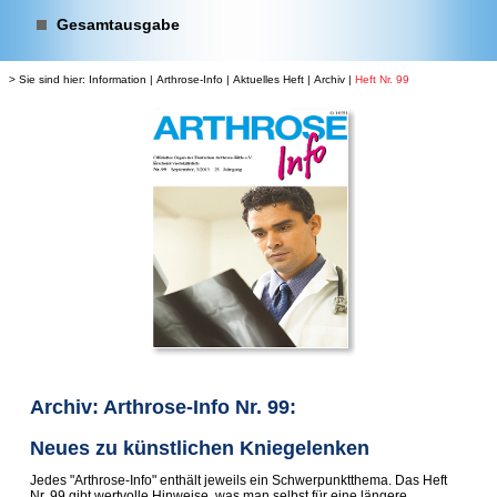
Gesamtausgabe
> Sie sind hier:
Information
|
Arthrose-Info
|
Aktuelles Heft
|
Archiv
|
Heft Nr. 99
Archiv: Arthrose-Info Nr. 99:
Neues zu künstlichen Kniegelenken
Jedes "Arthrose-Info" enthält jeweils ein Schwerpunktthema. Das Heft
Nr. 99 gibt wertvolle Hinweise, was man selbst für eine längere