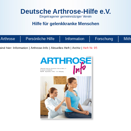
Deutsche Arthrose-Hilfe e.V.
Eingetragener gemeinnütziger Verein
Hilfe für gelenkkranke Menschen
Arthrose
Persönliche Hilfe
Information
Forschung
Mit
sind hier:
Information
|
Arthrose-Info
|
Aktuelles Heft
|
Archiv
|
Heft Nr. 95