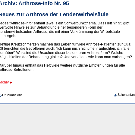
Archiv: Arthrose-Info Nr. 95
Neues zur Arthrose der Lendenwirbelsäule
Jedes "Arthrose-Info" enthält jeweils ein Schwerpunktthema. Das Heft Nr. 95 gibt
wertvolle Hinweise zur Behandlung einer besonderen Form der
Lendenwirbelsäulen-Arthrose, die mit einer Verkrümmung der Wirbelsäule
einhergeht.
Heftige Kreuzschmerzen machen das Leben für viele Arthrose-Patienten zur Qual.
Oft berichten die Betroffenen auch: "Ich kann mich nicht mehr aufrichten, ich falle
vornüber!" Was sind die Ursachen dieser besonderen Arthroseform? Welche
Möglichkeiten der Behandlung gibt es? Und vor allem, wie kann man vorbeugen?
Darüber hinaus enthält das Heft viele weitere nützliche Empfehlungen für alle
Arthrose-Betroffenen.
Archiv
Seitenanfan
Druckansicht