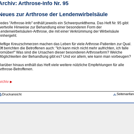
Archiv: Arthrose-Info Nr. 95
Neues zur Arthrose der Lendenwirbelsäule
Jedes "Arthrose-Info" enthält jeweils ein Schwerpunktthema. Das Heft Nr. 95 gibt
wertvolle Hinweise zur Behandlung einer besonderen Form der
Lendenwirbelsäulen-Arthrose, die mit einer Verkrümmung der Wirbelsäule
einhergeht.
Heftige Kreuzschmerzen machen das Leben für viele Arthrose-Patienten zur Qual.
Oft berichten die Betroffenen auch: "Ich kann mich nicht mehr aufrichten, ich falle
vornüber!" Was sind die Ursachen dieser besonderen Arthroseform? Welche
Möglichkeiten der Behandlung gibt es? Und vor allem, wie kann man vorbeugen?
Darüber hinaus enthält das Heft viele weitere nützliche Empfehlungen für alle
Arthrose-Betroffenen.
Archiv
Seitenanfan
Druckansicht