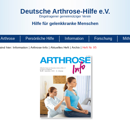
Deutsche Arthrose-Hilfe e.V.
Eingetragener gemeinnütziger Verein
Hilfe für gelenkkranke Menschen
Arthrose
Persönliche Hilfe
Information
Forschung
Mit
sind hier:
Information
|
Arthrose-Info
|
Aktuelles Heft
|
Archiv
|
Heft Nr. 95