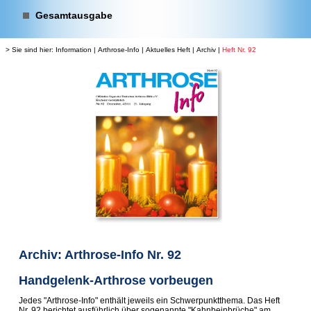
Gesamtausgabe
> Sie sind hier:
Information
|
Arthrose-Info
|
Aktuelles Heft
|
Archiv
|
Heft Nr. 92
Archiv: Arthrose-Info Nr. 92
Handgelenk-Arthrose vorbeugen
Jedes "Arthrose-Info" enthält jeweils ein Schwerpunktthema. Das Heft
Nr. 92 berichtet ausführlich über sogenannte "Kahnbeinbrüche" am