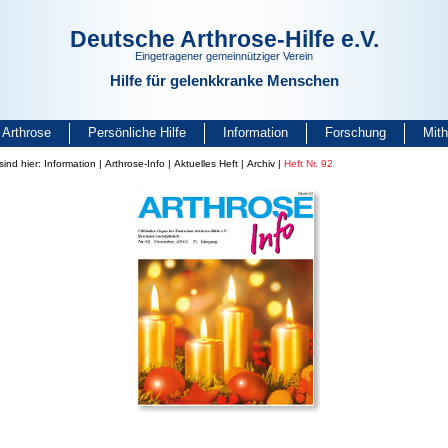
Deutsche Arthrose-Hilfe e.V.
Eingetragener gemeinnütziger Verein
Hilfe für gelenkkranke Menschen
Arthrose
Persönliche Hilfe
Information
Forschung
Mit
sind hier:
Information
|
Arthrose-Info
|
Aktuelles Heft
|
Archiv
|
Heft Nr. 92