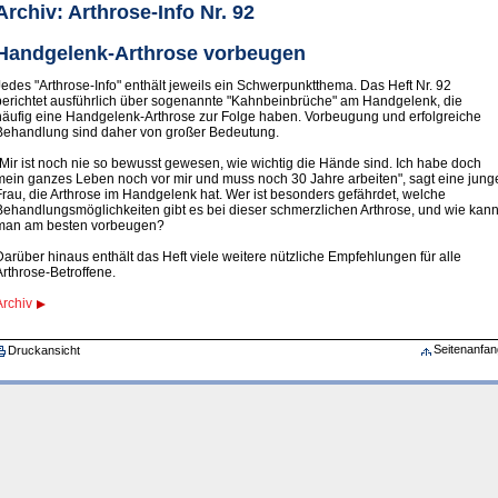
Archiv: Arthrose-Info Nr. 92
Handgelenk-Arthrose vorbeugen
Jedes "Arthrose-Info" enthält jeweils ein Schwerpunktthema. Das Heft Nr. 92
berichtet ausführlich über sogenannte "Kahnbeinbrüche" am Handgelenk, die
häufig eine Handgelenk-Arthrose zur Folge haben. Vorbeugung und erfolgreiche
Behandlung sind daher von großer Bedeutung.
"Mir ist noch nie so bewusst gewesen, wie wichtig die Hände sind. Ich habe doch
mein ganzes Leben noch vor mir und muss noch 30 Jahre arbeiten", sagt eine jung
Frau, die Arthrose im Handgelenk hat. Wer ist besonders gefährdet, welche
Behandlungsmöglichkeiten gibt es bei dieser schmerzlichen Arthrose, und wie kan
man am besten vorbeugen?
Darüber hinaus enthält das Heft viele weitere nützliche Empfehlungen für alle
Arthrose-Betroffene.
Archiv
Seitenanfan
Druckansicht