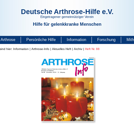
Deutsche Arthrose-Hilfe e.V.
Eingetragener gemeinnütziger Verein
Hilfe für gelenkkranke Menschen
Arthrose
Persönliche Hilfe
Information
Forschung
Mit
sind hier:
Information
|
Arthrose-Info
|
Aktuelles Heft
|
Archiv
|
Heft Nr. 88