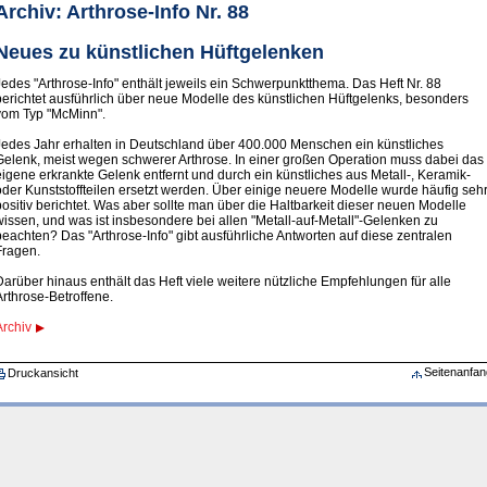
Archiv: Arthrose-Info Nr. 88
Neues zu künstlichen Hüftgelenken
Jedes "Arthrose-Info" enthält jeweils ein Schwerpunktthema. Das Heft Nr. 88
berichtet ausführlich über neue Modelle des künstlichen Hüftgelenks, besonders
vom Typ "McMinn".
Jedes Jahr erhalten in Deutschland über 400.000 Menschen ein künstliches
Gelenk, meist wegen schwerer Arthrose. In einer großen Operation muss dabei das
eigene erkrankte Gelenk entfernt und durch ein künstliches aus Metall-, Keramik-
oder Kunststoffteilen ersetzt werden. Über einige neuere Modelle wurde häufig seh
positiv berichtet. Was aber sollte man über die Haltbarkeit dieser neuen Modelle
wissen, und was ist insbesondere bei allen "Metall-auf-Metall"-Gelenken zu
beachten? Das "Arthrose-Info" gibt ausführliche Antworten auf diese zentralen
Fragen.
Darüber hinaus enthält das Heft viele weitere nützliche Empfehlungen für alle
Arthrose-Betroffene.
Archiv
Seitenanfan
Druckansicht