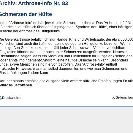
Archiv: Arthrose-Info Nr. 83
Schmerzen der Hüfte
Jedes "Arthrose-Info" enthält jeweils ein Schwerpunktthema. Das "Arthrose-Info" Nr.
83 berichtet ausführlich über das "Impingement-Syndrom der Hüfte", einer häufigen
Ursache der Arthrose des Hüftgelenks.
Die Gelenkarthrose befällt nicht nur Hände, Knie und Wirbelsäule. Bei etwa 500.00
Menschen sind auch die tief in der Leiste gelegenen Hüftgelenke betroffen. Wenn
diese großen Gelenke erkranken, fällt jeder Schritt schwer. Viele unverzichtbare
Tätigkeiten können dann nur noch unter Schmerzen ausgeübt werden. Neueste
Erkenntnisse zeigen, dass ein Anstoßen und Einklemmen im Hüftgelenk selbst, das
sogenannte Impingement-Syndrom, eine häufige Ursache sein kann. Besonders
junge, aktive Menschen sind hiervon betroffen. Das "Arthrose-Info" enthält
praktische Hinweise, was man selbst dagegen tun und wie man Schmerzen und
Einschränkungen lindern kann.
Darüber hinaus enthält diese Ausgabe viele weitere nützliche Empfehlungen für all
Arthrose-Betroffenen.
Seitenanfan
Druckansicht