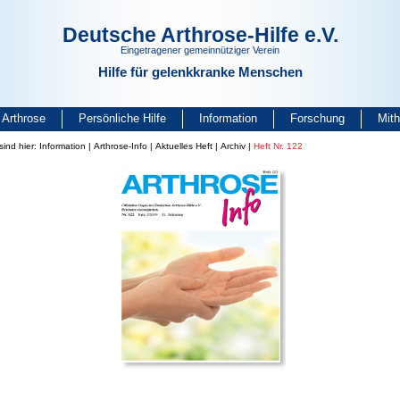
Deutsche Arthrose-Hilfe e.V.
Eingetragener gemeinnütziger Verein
Hilfe für gelenkkranke Menschen
Arthrose
Persönliche Hilfe
Information
Forschung
Mit
sind hier:
Information
|
Arthrose-Info
|
Aktuelles Heft
|
Archiv
|
Heft Nr. 122