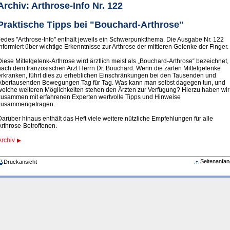
Archiv: Arthrose-Info Nr. 122
Praktische Tipps bei "Bouchard-Arthrose"
Jedes "Arthrose-Info" enthält jeweils ein Schwerpunktthema. Die Ausgabe Nr. 122
informiert über wichtige Erkenntnisse zur Arthrose der mittleren Gelenke der Finger.
Diese Mittelgelenk-Arthrose wird ärztlich meist als „Bouchard-Arthrose“ bezeichnet,
nach dem französischen Arzt Herrn Dr. Bouchard. Wenn die zarten Mittelgelenke
erkranken, führt dies zu erheblichen Einschränkungen bei den Tausenden und
Abertausenden Bewegungen Tag für Tag. Was kann man selbst dagegen tun, und
welche weiteren Möglichkeiten stehen den Ärzten zur Verfügung? Hierzu haben wir
zusammen mit erfahrenen Experten wertvolle Tipps und Hinweise
zusammengetragen.
Darüber hinaus enthält das Heft viele weitere nützliche Empfehlungen für alle
Arthrose-Betroffenen.
Archiv
Seitenanfan
Druckansicht