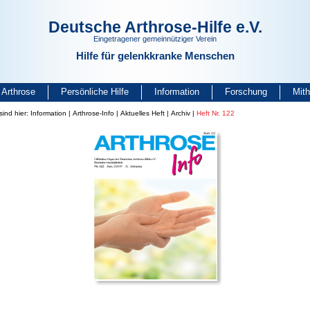
Deutsche Arthrose-Hilfe e.V.
Eingetragener gemeinnütziger Verein
Hilfe für gelenkkranke Menschen
Arthrose
Persönliche Hilfe
Information
Forschung
Mit
sind hier:
Information
|
Arthrose-Info
|
Aktuelles Heft
|
Archiv
|
Heft Nr. 122