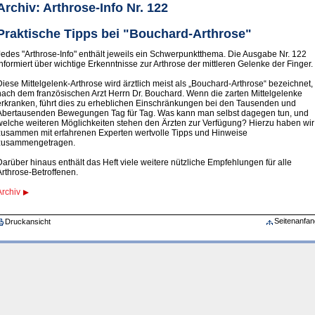
Archiv: Arthrose-Info Nr. 122
Praktische Tipps bei "Bouchard-Arthrose"
Jedes "Arthrose-Info" enthält jeweils ein Schwerpunktthema. Die Ausgabe Nr. 122
informiert über wichtige Erkenntnisse zur Arthrose der mittleren Gelenke der Finger.
Diese Mittelgelenk-Arthrose wird ärztlich meist als „Bouchard-Arthrose“ bezeichnet,
nach dem französischen Arzt Herrn Dr. Bouchard. Wenn die zarten Mittelgelenke
erkranken, führt dies zu erheblichen Einschränkungen bei den Tausenden und
Abertausenden Bewegungen Tag für Tag. Was kann man selbst dagegen tun, und
welche weiteren Möglichkeiten stehen den Ärzten zur Verfügung? Hierzu haben wir
zusammen mit erfahrenen Experten wertvolle Tipps und Hinweise
zusammengetragen.
Darüber hinaus enthält das Heft viele weitere nützliche Empfehlungen für alle
Arthrose-Betroffenen.
Archiv
Seitenanfan
Druckansicht