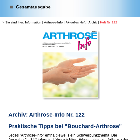
Gesamtausgabe
> Sie sind hier:
Information
|
Arthrose-Info
|
Aktuelles Heft
|
Archiv
|
Heft Nr. 122
Archiv: Arthrose-Info Nr. 122
Praktische Tipps bei "Bouchard-Arthrose"
Jedes "Arthrose-Info" enthält jeweils ein Schwerpunktthema. Die
Ausgabe Nr. 122 informiert über wichtige Erkenntnisse zur Arthrose der