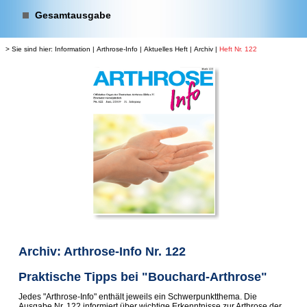
Gesamtausgabe
> Sie sind hier:
Information
|
Arthrose-Info
|
Aktuelles Heft
|
Archiv
|
Heft Nr. 122
Archiv: Arthrose-Info Nr. 122
Praktische Tipps bei "Bouchard-Arthrose"
Jedes "Arthrose-Info" enthält jeweils ein Schwerpunktthema. Die
Ausgabe Nr. 122 informiert über wichtige Erkenntnisse zur Arthrose der