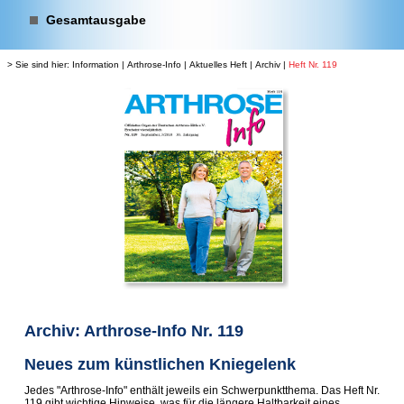
Gesamtausgabe
> Sie sind hier:
Information
|
Arthrose-Info
|
Aktuelles Heft
|
Archiv
|
Heft Nr. 119
Archiv: Arthrose-Info Nr. 119
Neues zum künstlichen Kniegelenk
Jedes "Arthrose-Info" enthält jeweils ein Schwerpunktthema. Das Heft Nr.
119 gibt wichtige Hinweise, was für die längere Haltbarkeit eines